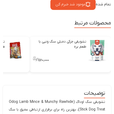
تمام شده
موجود شد خبرم کن
محصولات مرتبط
تشویقی جرکی دمبلی سگ ونپی با
تشو
طعم بره
هوی
۵۶۰,۰۰۰
توضیحات
تشویقی سگ
اوداگ
(Odog Lamb Mince & Munchy Rawhide
Stick Dog Treat)، بهترین راه برای برقراری ارتباطی عمیق با سگ