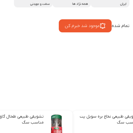
ایران
همه نژاد ها
سفت و جویدنی
تمام شده
موجود شد خبرم کن
یقی طبیعی نخاع بره سویل پت
تشویقی طبیعی طحال گاو
سب سگ
مناسب سگ