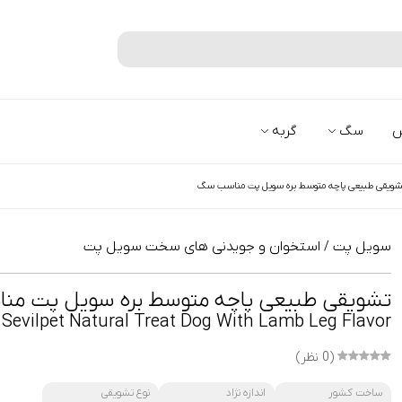
جستجو
س
سگ
گربه
شویقی طبیعی پاچه متوسط بره سویل پت مناسب سگ
سویل پت
استخوان و جویدنی های سخت سویل پت
/
تشویقی طبیعی پاچه متوسط بره سویل پت م
Sevilpet Natural Treat Dog With Lamb Leg Flavor
(0 نظر)
ساخت کشور
اندازه نژاد
نوع تشویقی