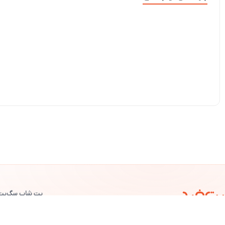
پت شاپ سگ
پت