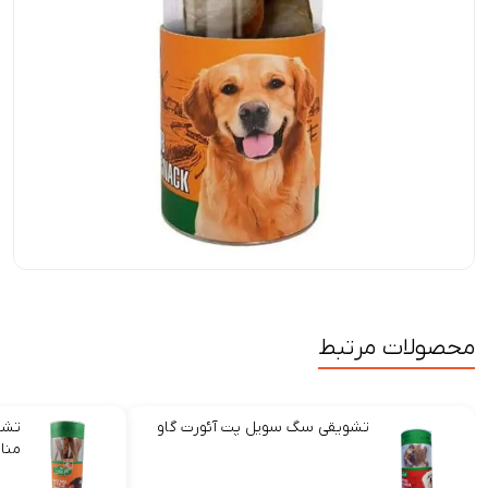
محصولات مرتبط
تشویقی سگ سویل پت آئورت گاو
تشو
منا