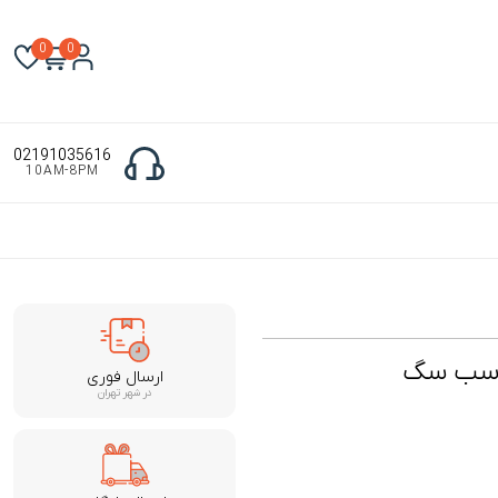
0
0
02191035616
10AM-8PM
ناسب سگ
ارسال فوری
در شهر تهران