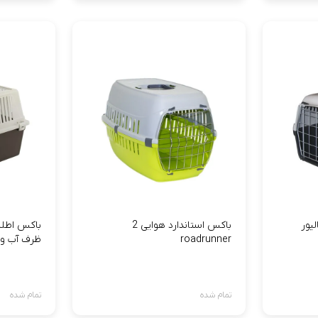
یور
باکس استاندارد هوایی 2
roadrunner
ظرف آب و
تمام شده
تمام شده