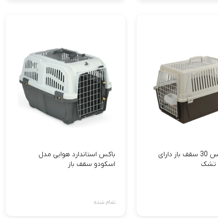
باکس اطلس 30 سقف باز دارای
باکس استاندارد هوایی مدل
 تشک
اسکودو سقف باز
تمام شده