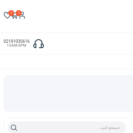
0
0
02191035616
10AM-8PM