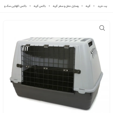
پت خرید
گربه
وسایل حمل و سفر گربه
باکس گربه
باکس اکولاین سگ و گربه 