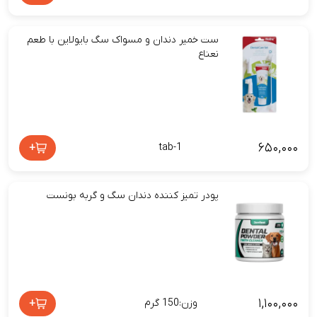
ست خمیر دندان و مسواک سگ بایولاین با طعم
نعناع
۶۵۰,۰۰۰
+
tab-1
پودر تمیز کننده دندان سگ و گربه بونست
۱,۱۰۰,۰۰۰
+
وزن:150 گرم