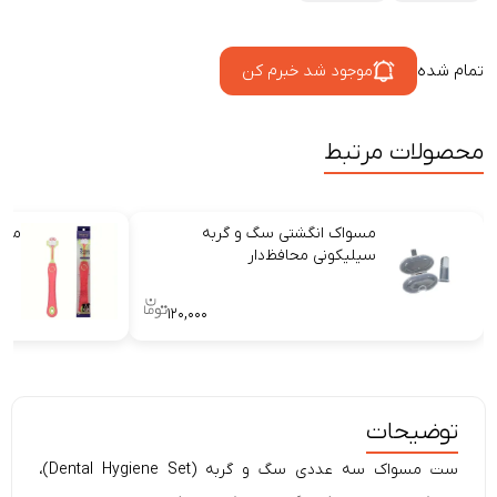
تمام شده
موجود شد خبرم کن
محصولات مرتبط
مسواک انگشتی سگ و گربه
مسو
سیلیکونی محافظ‌دار
۱۲۰,۰۰۰
توضیحات
ست مسواک سه عددی سگ و گربه (Dental Hygiene Set)،