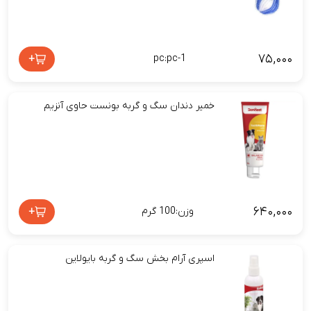
۷۵,۰۰۰
+
pc:pc-1
خمیر دندان سگ و گربه بونست حاوی آنزیم
۶۴۰,۰۰۰
+
وزن:100 گرم
اسپری آرام بخش سگ و گربه بایولاین