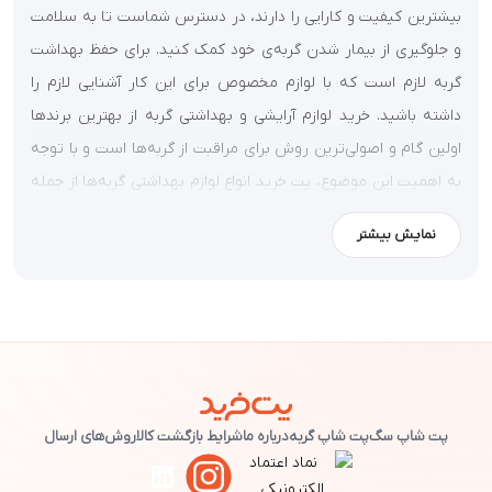
بیشترین کیفیت و کارایی را دارند، در دسترس شماست تا به سلامت
و جلوگیری از بیمار شدن گربه‌ی خود کمک کنید. برای حفظ بهداشت
گربه لازم است که با لوازم مخصوص برای این کار آشنایی لازم را
داشته باشید. خرید لوازم آرایشی و بهداشتی گربه از بهترین برندها
اولین گام و اصولی‌ترین روش برای مراقبت از گربه‌ها است و با توجه
به اهمیت این موضوع، پت خرید انواع لوازم بهداشتی گربه‌ها از جمله
مسواک و خمیر دندان گربه، پرزگیر گربه، لوازم مراقبت از چشم گربه،
نمایش بیشتر
برس و شامپو گربه،
دستمال مرطوب گربه
، عطر و لوسیون، وسایل
کنترل رفتار گربه،
لوازم بهداشت دهان و دندان گربه
، ناخن‌گیر و
اسپری تمیزکننده و ضدعفونی کننده گربه و ... را فراهم و در اختیار
مشتریان خود قرار داده است.
لوازم آرایشی و بهداشتی مخصوص گربه‌ها به طور کلی به دو دسته،
وسایل بهداشتی و وسایل آرایشی تقسیم می‌شود.
پت شاپ سگ
پت شاپ گربه
درباره ما
شرایط بازگشت کالا
روش‌های ارسال
مسواک و خمیر دندان گربه: برای تمیزی و بهداشت دهان و دندان