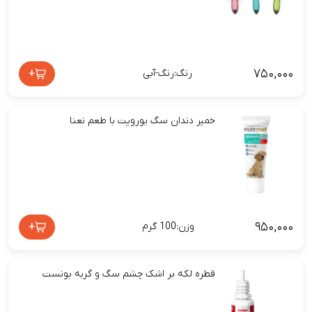
۷۵۰,۰۰۰
+
رنگ:رنگ-آبی
خمیر دندان سگ یوروپت با طعم نعنا
۹۵۰,۰۰۰
+
وزن:100 گرم
قطره لکه بر اشک چشم سگ و گربه بونست