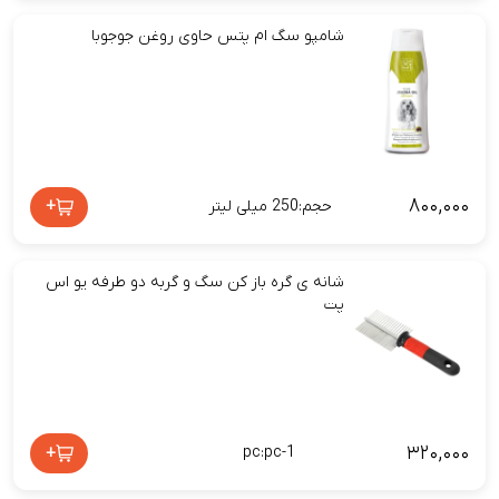
شامپو سگ ام پتس حاوی روغن جوجوبا
۸۰۰,۰۰۰
+
حجم:250 میلی لیتر
شانه ی گره باز کن سگ و گربه دو طرفه یو اس
پت
۳۲۰,۰۰۰
+
pc:pc-1