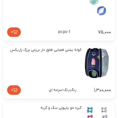
۷۵,۰۰۰
+
pc:pc-1
کوله پشتی فضایی طلق دار برزنتی بزرگ زاریکس
۱,۳۰۰,۰۰۰
+
رنگ:رنگ-سرمه ای
گیره مو پاپیونی سگ و گربه