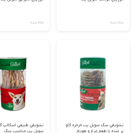
تمام شده
تمام شده
تشویقی سگ سویل پت خرخره گاو
تشویقی طبیعی اسکالپ گ
پر شده با طعم مرغ و هویج
سویل پت مناسب سگ