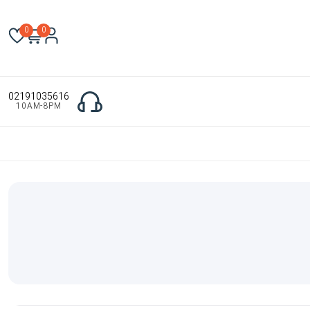
0
0
02191035616
10AM-8PM