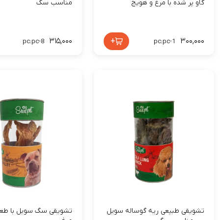
گاو پر شده با مرغ و هویج
مناسب سگ
۳۱۵,۰۰۰
+
۳۰۰,۰۰۰
pc:pc-8
pc:pc-1
تشویقی طبیعی ریه گوساله سویل
تشویقی سگ سویل با طعم