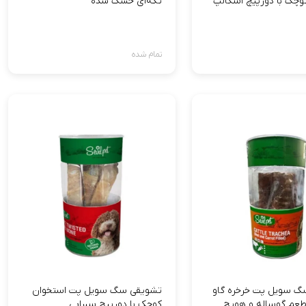
وچک با دورپيچ اسکالپ
تکه‌ای خشک شده
تمام شده
گ سویل پت خرخره گاو
تشویقی سگ سویل پت استخوان
 طعم گوساله و هویج
کوچک با دورپیچ سیرابی