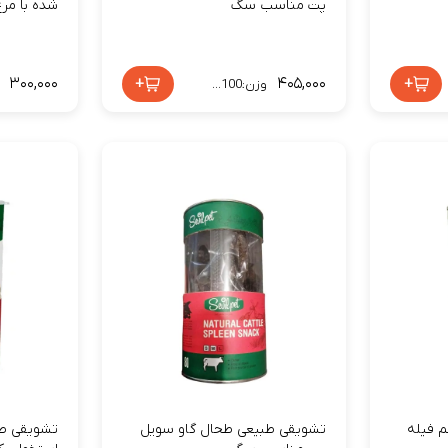
پت مناسب سگ
شده با مرغ
۳۰۰,۰۰۰
+
۴۰۵,۰۰۰
+
وزن:100 گرم
 فیله
تشویقی طبیعی طحال گاو سویل
تشویقی ط