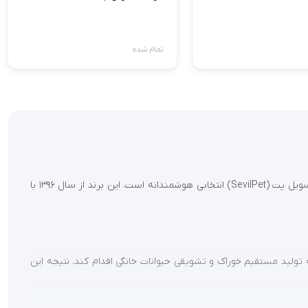
تمام شده
اگر به دنبال یک برند معتبر ایرانی برای تهیه تشویقی سگ و گربه خود هستید که هم کیفیت بالا داشته باشد و هم با ذائقه پت شما سازگار باشد، سویل پت (SevilPet) انتخابی هوشمندانه است. این برند از سال ۱۳۹۶ با
 تولید مستقیم خوراک و تشویقی حیوانات خانگی اقدام کند. نتیجه این