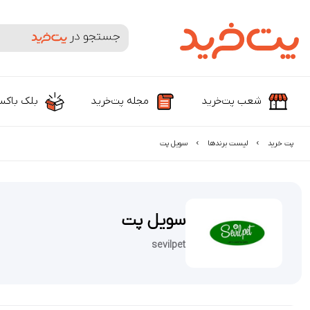
جستجوی محصولات و برندها
شعب پت‌خرید
مجله پت‌خرید
بلک باک
پت خرید
لیست برند‌ها
سویل پت
سویل پت
sevilpet