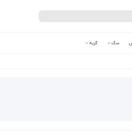
جستجو
س
سگ
گربه