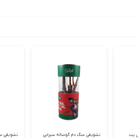
 پت
تشویقی سگ دم گوساله سيرابی
تشویقی س