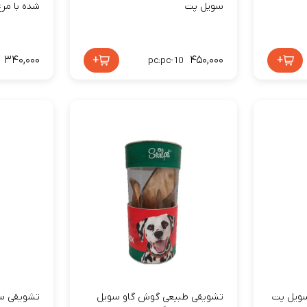
سویل پت
شده با مر
۳۴۰,۰۰۰
+
۴۵۰,۰۰۰
+
pc:pc-10
سویل پت
تشویقی طبیعی گوش گاو سویل
تشویقی س