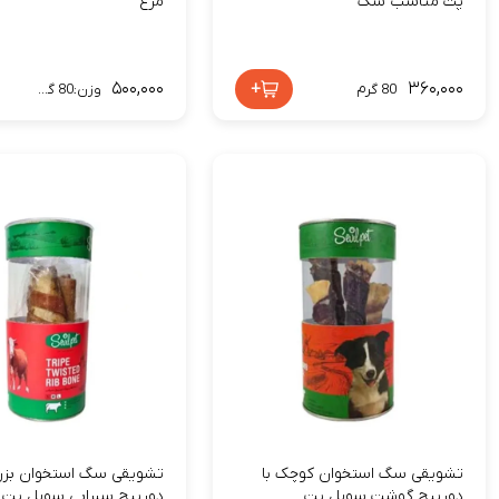
پت مناسب سگ
مرغ
۵۰۰,۰۰۰
+
۳۶۰,۰۰۰
80 گرم
وزن:80 گرم
تشویقی سگ استخوان کوچک با
تشویقی سگ استخوان بزرگ
دورپيچ گوشت سویل پت
دورپيچ سيرابی سویل پت