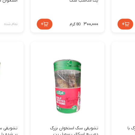
پت مناسب سگ
استخوان ک
+
۳۰۰,۰۰۰
+
80 گرم
تمام شده
 با
تشویقی سگ استخوان بزرگ
تشویقی س
دورپیچ اسکالپ سویل پت
پر شده با