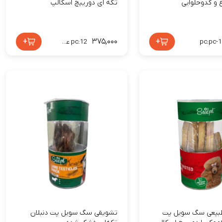
 و کدوحلوایی
تکه ای دورییچ اسکالپ
+
۳۷۵,۰۰۰
+
pc:pc-1
pc:12 عددی
بیعی سگ سویل پت
تشویقی سگ سویل پت دنبلان