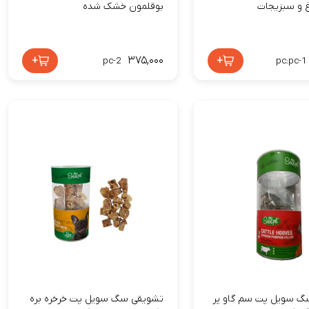
غ و سبزیجات
بوقلمون خشک شده
+
۳۷۵,۰۰۰
+
pc-2
pc:pc-1
گ سویل پت سم گاو پر
تشویقی سگ سویل پت خرخره بره