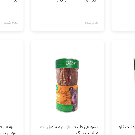
تمام شده
تمام شده
وشت گاو
تشویقی طبیعی نای بره سویل پت
تشویقی طب
مناسب سگ
سویل پت