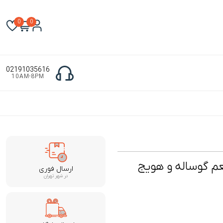
0
0
02191035616
10AM-8PM
م گوساله و هویج
ارسال فوری
در شهر تهران