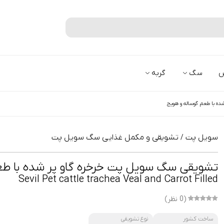
جستجو
س
سگ
گربه
ه با طعم گوساله و هویج
سویل پت
تشویقی و مکمل غذایی سگ سویل پت
/
تشویقی سگ سویل پت خرخره گاو پر شده با طع
Sevil Pet cattle trachea Veal and Carrot Filled
(0 نظر)
ساخت کشور
نوع تشویقی