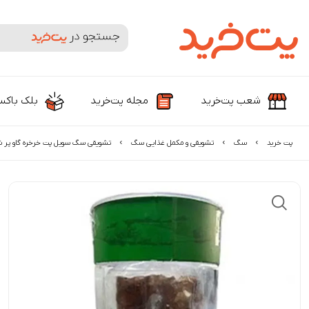
جستجوی محصولات و برندها
شعب پت‌خرید
مجله پت‌خرید
بلک باک
پت خرید
سگ
تشویقی و مکمل غذایی سگ
تشویقی سگ سویل پت خرخره گاو پر شد