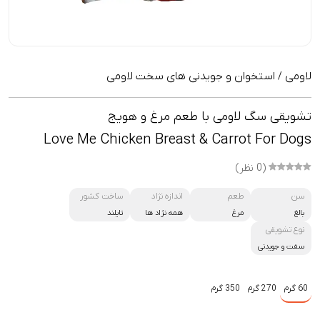
لاومی
استخوان و جویدنی های سخت لاومی
/
تشویقی سگ لاومی با طعم مرغ و هویج
Love Me Chicken Breast & Carrot For Dogs
(0 نظر)
سن
طعم
اندازه نژاد
ساخت کشور
بالغ
مرغ
همه نژاد ها
تایلند
نوع تشویقی
سفت و جویدنی
60 گرم
270 گرم
350 گرم