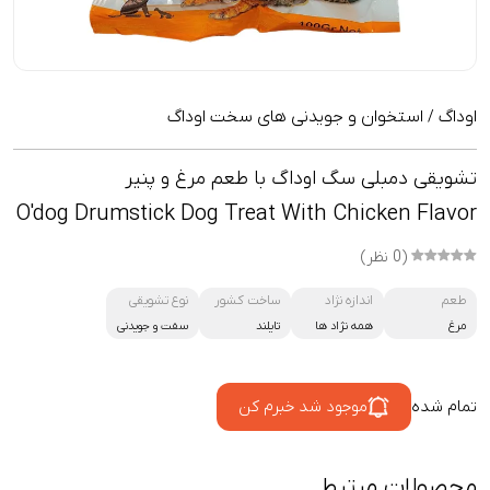
اوداگ
استخوان و جویدنی های سخت اوداگ
/
تشویقی دمبلی سگ اوداگ با طعم مرغ و پنیر
O'dog Drumstick Dog Treat With Chicken Flavor
(0 نظر)
طعم
اندازه نژاد
ساخت کشور
نوع تشویقی
مرغ
همه نژاد ها
تایلند
سفت و جویدنی
تمام شده
موجود شد خبرم کن
محصولات مرتبط