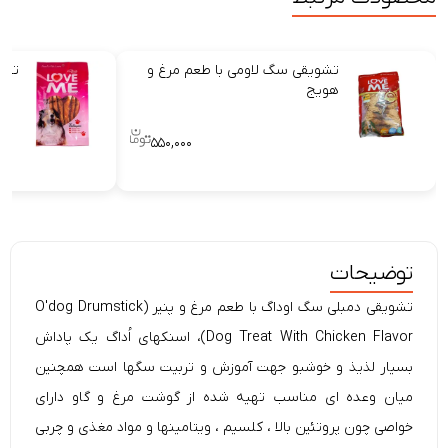
تشویقی سگ لاومی با طعم مرغ و
تشو
هویج
۵۵۰,۰۰۰
توضیحات
تشویقی دمبلی سگ اوداگ با طعم مرغ و پنیر (O'dog Drumstick
Dog Treat With Chicken Flavor)، اسنکهای اُداگ یک پاداش
بسیار لذیذ و خوشبو جهت آموزش و تربیت سگها است همچنین
میان وعده ای مناسب تهیه شده از گوشت مرغ و گاو دارای
خواصی چون پروتئین بالا ، کلسیم ، ویتامینها و مواد مغذی و چربی