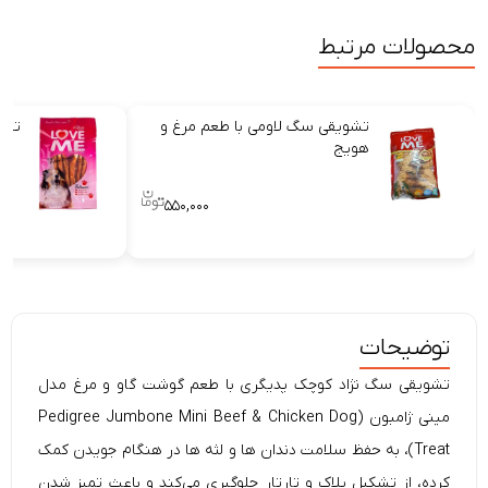
محصولات مرتبط
تشویقی سگ لاومی با طعم مرغ و
تشو
هویج
۵۵۰,۰۰۰
توضیحات
تشویقی سگ نژاد کوچک پدیگری با طعم گوشت گاو و مرغ مدل
مینی ژامبون (Pedigree Jumbone Mini Beef & Chicken Dog
Treat)، به حفظ سلامت دندان ها و لثه ها در هنگام جویدن کمک
کرده، از تشکیل پلاک و تارتار جلوگیری می‌کند و باعث تمیز شدن