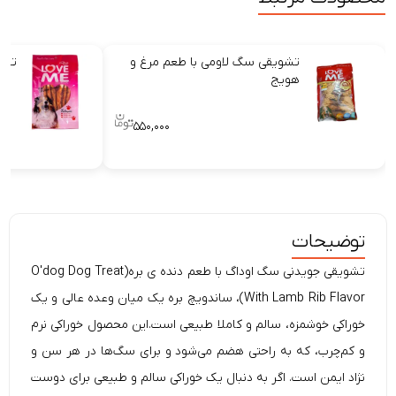
تشویقی سگ لاومی با طعم مرغ و
تشو
هویج
۵۵۰,۰۰۰
توضیحات
تشویقی جویدنی سگ اوداگ با طعم دنده ی بره(O'dog Dog Treat
With Lamb Rib Flavor)، ساندویچ بره یک
میان وعده عالی
و یک
خوراکی خوشمزه
، سالم و کاملا طبیعی است.این محصول خوراکی‌ نرم
و کم‌چرب، که به راحتی هضم می‌شود و برای سگ‌ها در هر سن و
نژاد ایمن است. اگر به دنبال یک خوراکی سالم و طبیعی برای دوست