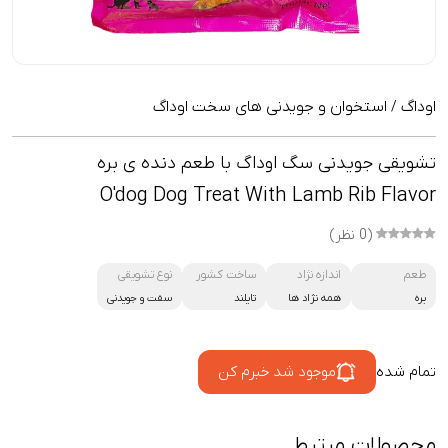
اوداگ
استخوان و جویدنی های سخت اوداگ
/
تشویقی جویدنی سگ اوداگ با طعم دنده ی بره
O'dog Dog Treat With Lamb Rib Flavor
(0 نظر)
طعم
اندازه نژاد
ساخت کشور
نوع تشویقی
بره
همه نژاد ها
تایلند
سفت و جویدنی
تمام شده
موجود شد خبرم کن
محصولات مرتبط