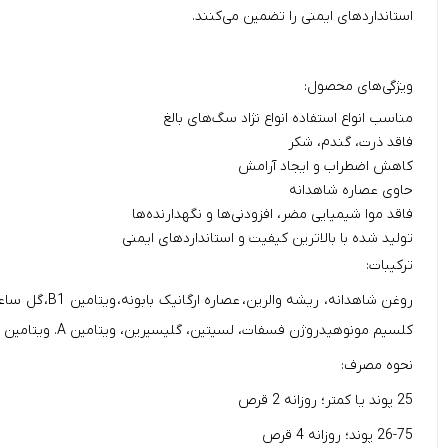
استانداردهای ایمنی را تضمین می‌کنند.
ویژگی‌های محصول:
مناسب انواع استفاده انواع نژاد سگ‌های بالغ
فاقد ذرت، گندم، شکر
کاهش اضطراب و ایجاد آرامش
حاوی عصاره شاهدانه
فاقد موا شیمیایی مضر، افزودنی‌ها و نگهدارنده‌ها
تولید شده با بالاترین کیفیت و استاندارد‌های ایمنی
ترکیبات:
کلسیم مونوهیدروژن فسفات، لسیتین، گلیسیرین، ویتامین A. ویتامین B کمپلکس، ویتامین C. ویتامین D3، ویتامین E، سولفات روی، سولفات آهن، سولفات منیزیم، یدات پتاسیم، سولفات منگنز.
نحوه مصرف:
25 پوند یا کمتر؛ روزانه 2 قرص
26-75 پوند؛ روزانه 4 قرص