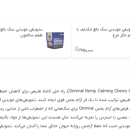
یقی جویدنی سگ بالغ مکدلف با
تشویقی جویدنی سگ بالغ 
 جگر مرغ
طعم سالمون
۳۵۰,۰۰۰
قرص های جویدنی آرامبخش سگ اویمال با طعم مرغ (g Chews Chicken Flavor
است که باعث آرامش و کاهش اضطراب می شود، فرموله شده است. این قرص‌های آرام بخ
 عصبی یا استرس را تجربه می‌کنند عالی هستند. این تشویقی‌ها از مواد باکی
 و نگهدارنده‌ها هستند. هر بطری حاوی 110 عدد قرص جویدنی است که حفظ آرامش روزانه حیوان خانگی شما ر