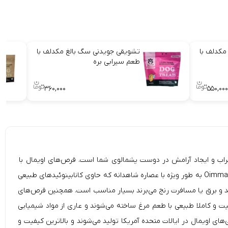
مکدلف با
تشویقی جویدنی سگ بالغ مکدلف با
طعم سیرابی بره
۳۶۰,۰۰۰
۵۵۰,۰۰۰
Oimmal Hemp Calmin)، راه حلی کاملا طبیعی برای کاهش اضطراب و ایجاد آرامش در دوست پشمالوی شما است. قرص‌های اویمال با
استفاده از عصاره شاهدانه با کیفیت عالی ساخته شده‌اند و با سایر مواد طبیعی ترکیب شده تا یک اثر آرام بخش قوی ایجاد کنند. تشویقی‌های جویدنی Oimmal به طور ویژه با عصاره شاهدانه که حاوی کانابینوئیدهای طبیعی
ش Oimmal برای سگ‌هایی که از اضطراب ناشی از جدایی، رعد و برق یا مسافرت رنج می‌برند بسیار مناسب است. همچنین قرص‌های
فیت و کاملا طبیعی با طعم مرغ ساخته می‌شوند و عاری از مواد شیمیایی
ا آسان می‌کند. تشویقی‌های اویمال در ایالات متحده آمریکا تولید می‌شوند و بالاترین کیفیت و