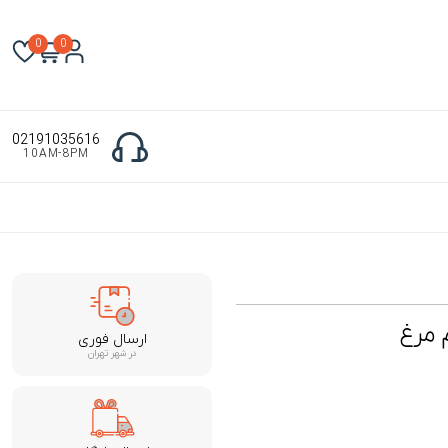
0
0
02191035616
10AM-8PM
 مرغ
ارسال فوری
در شهر تهران