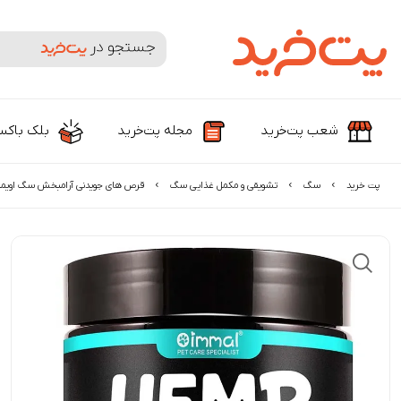
جستجوی محصولات و برندها
شعب پت‌خرید
مجله پت‌خرید
بلک باک
پت خرید
سگ
تشویقی و مکمل غذایی سگ
قرص های جویدنی آرامبخش سگ اویمال