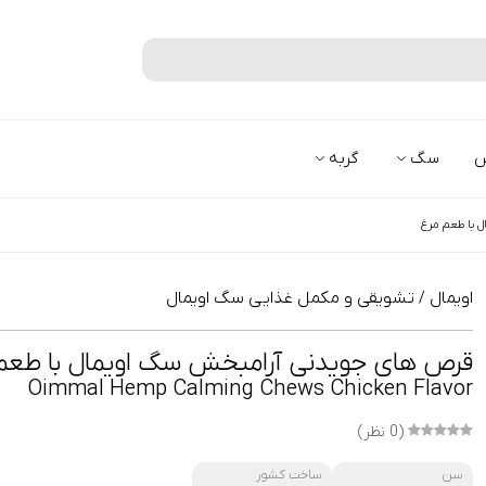
جستجو
س
سگ
گربه
 با طعم مرغ
اویمال
تشویقی و مکمل غذایی سگ اویمال
/
قرص های جویدنی آرامبخش سگ اویمال با طعم
Oimmal Hemp Calming Chews Chicken Flavor
(0 نظر)
سن
ساخت کشور