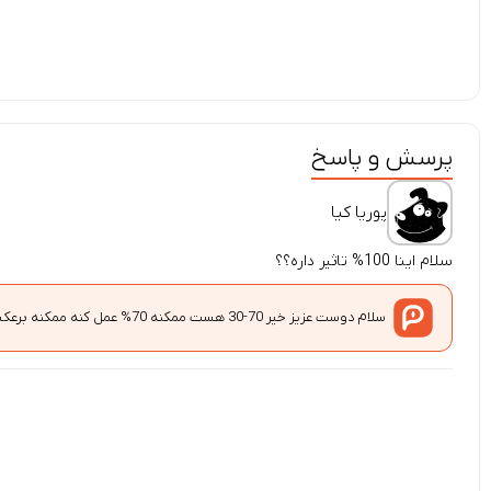
پرسش و پاسخ
پوریا کیا
سلام اینا 100% تاثیر داره؟؟
سلام دوست عزیز خیر 70-30 هست ممکنه 70% عمل کنه ممکنه برعکس 30% درصد هم به خود پت شما بستگی داره شاید عمل کنه ولی بت شما قرص رو نخوره دوست نداشته باشه.