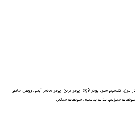
روغن شاهدانه، ریشه والرین، عصاره ارگانیک بابونه، ویتامین B1، گل ساعتی، زردچوبه، زنجبیل، ال-تیانین، ال-تریپتوفان، پودر پروتئین دانه کدو تنبل، پودر مرغ، کلسیم شیر، پودر eg9، پودر برنج، پودر مخمر آبجو، روغن ماهی.