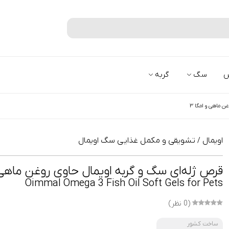
جستجو
س
سگ
گربه
ن ماهی و امگا ۳
اویمال
تشویقی و مکمل غذایی سگ اویمال
/
قرص ژله‌ای سگ و گربه اویمال حاوی روغن ماهی و
Oimmal Omega 3 Fish Oil Soft Gels for Pets
(0 نظر)
ساخت کشور