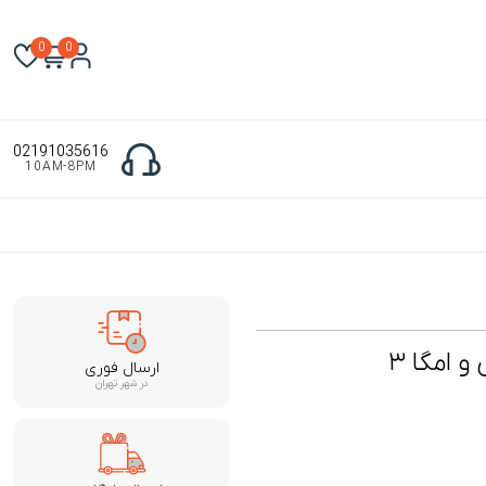
0
0
02191035616
10AM-8PM
 امگا ۳
ارسال فوری
در شهر تهران