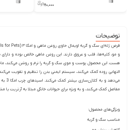
۱۹۰,۰۰۰
توضیحات
قرص ژله‌ای سگ و گربه اویمال حاوی روغن ماهی و امگا ۳ (Oimmal Omega 3 Fish Oil Soft Gels for Pets)، حاوی روغن اشباع نشده امگا 3 است که اسیدهای چرب
و مو، کلیه‌ها، قلب و عروق دارند. این روغن ماهی خالص بوده و دارای
هست. این محصول پوست و موی سگ و گربه را نرم و روشن می‌کند، مانع 
التهابی روده کمک می‌کند، سیستم ایمنی بدن را تنظیم و تقویت می‌کند
می‌ده
مفاصل کمک می‌کند، و به ویژه برای حیوانات خانگی مبتلا به آرتریت یا 
ویژگی‌های محصول:
مناسب سگ و گربه
کاهش ریزش مو