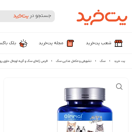
جستجوی محصولات و برندها
شعب پت‌خرید
مجله پت‌خرید
بلک باک
پت خرید
سگ
تشویقی و مکمل غذایی سگ
قرص ژله‌ای سگ و گربه اویمال حاوی روغ