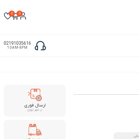
0
0
02191035616
10AM-8PM
ارسال فوری
در شهر تهران
یقی