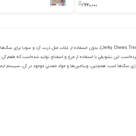
۴۴۰,۰۰۰
تشویقی سگ جرکی با طعم اسفناج (Jerky Chews Treat For Dogs With Spinach Flavor)، بدون ا
ه‌است. این تشویقی با استفاده از مرغ و اسفناج تولید شده‌است که طعم آن ب
رژی سگ‌ها است. همچنین، ویتامین‌ها و مواد معدنی موجود در آن، سیستم ایم