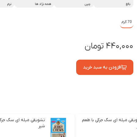
بالغ
چین
همه نژاد ها
نرم
70 گرم
۴۴۰,۰۰۰ تومان
افزودن به سبد خرید
یقی میله ای سگ جرکی با طعم
تشویقی میله ای سگ جرکی
شیر