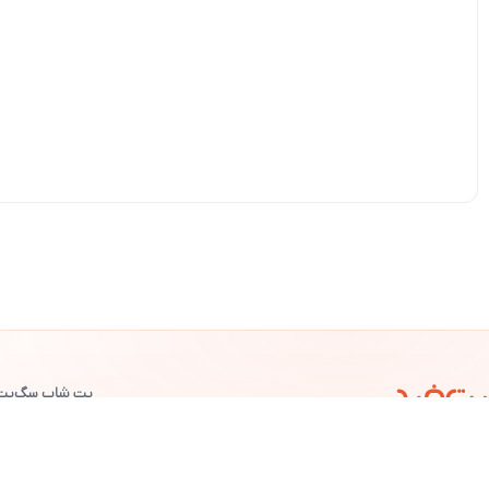
پت شاپ سگ
پت
©
پت خرید
— تمامی حقوق محفوظ است.