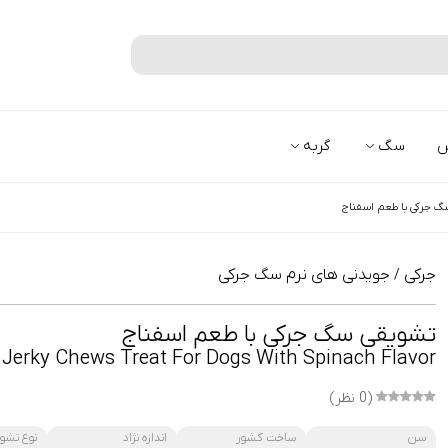
جستجو
س
سگ
گربه
گ جرکی با طعم اسفناج
جرکی
جویدنی های نرم سگ جرکی
/
تشویقی سگ جرکی با طعم اسفناج
Jerky Chews Treat For Dogs With Spinach Flavor
(0 نظر)
سن
ساخت کشور
اندازه نژاد
نوع تشو