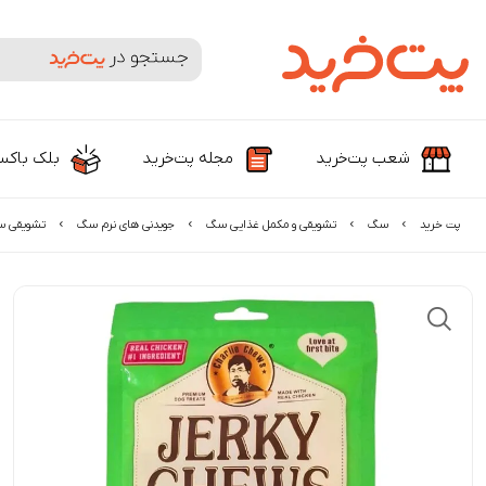
جستجوی محصولات و برندها
شعب پت‌خرید
مجله پت‌خرید
بلک باک
پت خرید
سگ
تشویقی و مکمل غذایی سگ
جویدنی های نرم سگ
تشویقی س