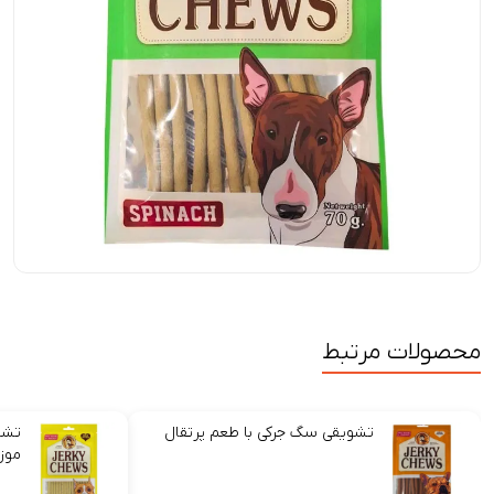
محصولات مرتبط
تشویقی سگ جرکی با طعم پرتقال
تشو
موز