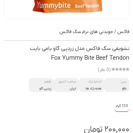
فاکس
جویدنی های نرم سگ فاکس
/
تشویقی سگ فاکس مدل زردپی گاو یامی بایت
Fox Yummy Bite Beef Tendon
(0 نظر)
سن
اندازه نژاد
ساخت کشور
طعم
بالغ
همه نژاد ها
ایران
زردپی گاو
120 گرم
۲۰۰,۰۰۰ تومان