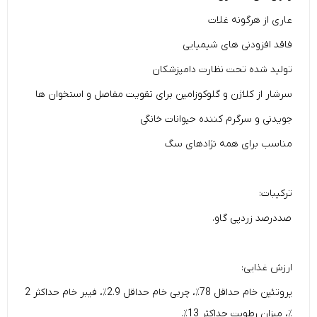
عاری از هرگونه غلات
فاقد افزودنی های شیمیایی
تولید شده تحت نظارت دامپزشکان
سرشار از کلاژن و گلوکوزامین برای تقویت مفاصل و استخوان ها
جویدنی و سرگرم کننده حیوانات خانگی
مناسب برای همه نژادهای سگ
ترکیبات:
صددرصد زردپی گاو.
ارزش غذایی:
پروتئین خام حداقل 78٪، چربی خام حداقل 2.9٪، فیبر خام حداکثر 2
٪، میزان رطوبت حداکثر 13٪.