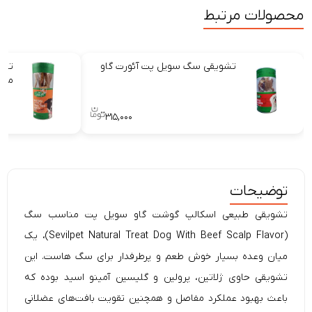
محصولات مرتبط
تشویقی سگ سویل پت آئورت گاو
تشو
منا
۳۱۵,۰۰۰
توضیحات
تشویقی طبیعی اسکالپ گوشت گاو سویل پت مناسب سگ
(Sevilpet Natural Treat Dog With Beef Scalp Flavor)، یک
میان وعده بسیار خوش طعم و پرطرفدار برای سگ هاست. این
تشویقی حاوی ژلاتین، پرولین و گلیسین آمینو اسید بوده که
باعث بهبود عملکرد مفاصل و همچنین تقویت بافت‌های عضلانی