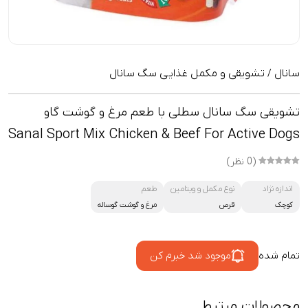
سانال
تشویقی و مکمل غذایی سگ سانال
/
تشویقی سگ سانال سطلی با طعم مرغ و گوشت گاو
Sanal Sport Mix Chicken & Beef For Active Dogs
(0 نظر)
اندازه نژاد
نوع مکمل و ویتامین
طعم
کوچک
قرص
مرغ و گوشت گوساله
تمام شده
موجود شد خبرم کن
محصولات مرتبط