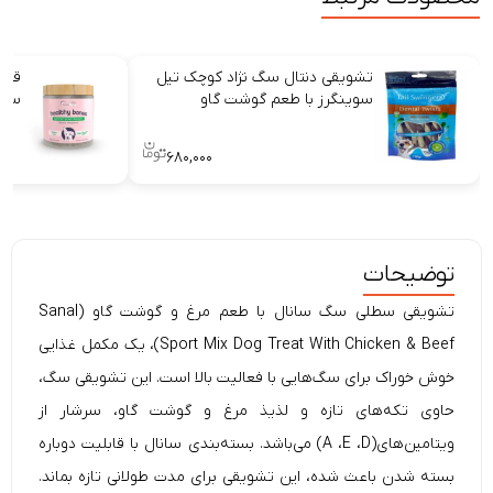
تشویقی دنتال سگ نژاد کوچک تیل
سوینگرز با طعم گوشت گاو
سگ 
۶۸۰,۰۰۰
توضیحات
تشویقی سطلی سگ سانال با طعم مرغ و گوشت گاو (Sanal
Sport Mix Dog Treat With Chicken & Beef)، یک مکمل غذایی
خوش خوراک برای سگ‌هایی با فعالیت بالا است. این تشویقی
سگ،
حاوی تکه‌های تازه و لذیذ مرغ و گوشت گاو، سرشار از
ویتامین‌های(A ،E ،D) می‌باشد. بسته‌بندی سانال با قابلیت دوباره
بسته شدن باعث شده، این تشویقی برای مدت طولانی تازه بماند.