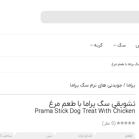
جستجو
س
سگ
گربه
 پراما با طعم مرغ
پراما
جویدنی های نرم سگ پراما
/
تشویقی سگ پراما با طعم مرغ
Prama Stick Dog Treat With Chicken
(0 نظر)
طعم
اندازه نژاد
سن
ساخت ک