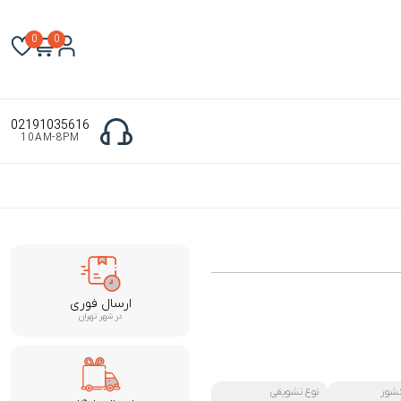
0
0
02191035616
10AM-8PM
ارسال فوری
در شهر تهران
شور
نوع تشویقی