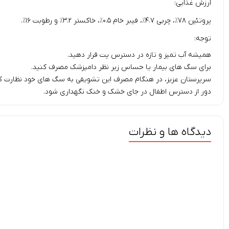
ارزش غذایی:
پروتئین ۷۸٪، چربی ۴.۷٪، فیبر خام ۰.۵٪، خاکستر ۳.۲٪ و رطوبت ۱۶٪.
توجه:
همیشه آب تمیز و تازه در دسترس پت قرار دهید.
برای سگ های بیمار یا حساس زیر نظر دامپزشک مصرف کنید.
سرپرستان عزیز، در هنگام مصرف این تشویقی به سگ های خود نظارت کن
دور از دسترس اطفال در جای خشک و خنک نگهداری شود.
دیدگاه ها و نظرات