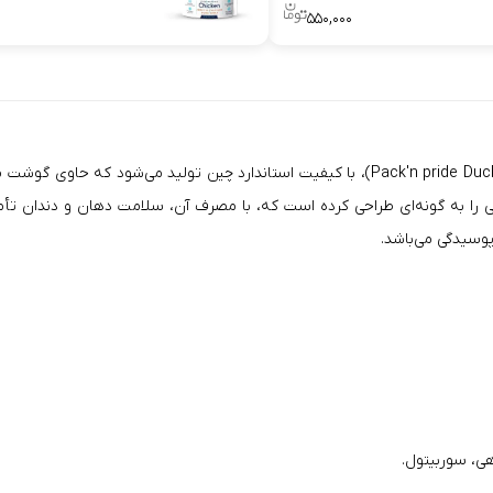
۵۵۰,۰۰۰
تشویقی دورپیچ سگ پک ان پراید با طعم مرغ (Pack'n pride Duck and Chew Stick 90g)، با کیفیت 
پوسیدگی می‌باشد.