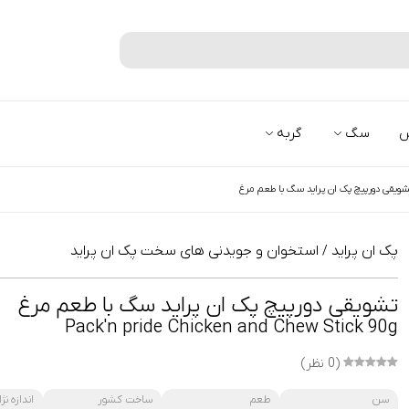
جستجو
س
سگ
گربه
ویقی دورپیچ پک ان پراید سگ با طعم مرغ
پک ان پراید
استخوان و جویدنی های سخت پک ان پراید
/
تشویقی دورپیچ پک ان پراید سگ با طعم مرغ
Pack'n pride Chicken and Chew Stick 90g
(0 نظر)
سن
طعم
ساخت کشور
اندازه نژا