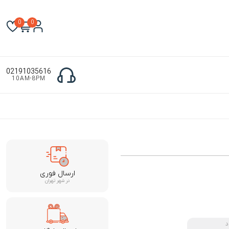
0
0
02191035616
10AM-8PM
ارسال فوری
در شهر تهران
د