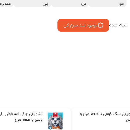
بالغ
مرغ
چین
همه نژاد
تمام شده
موجود شد خبرم کن
یقی سگ لاومی با طعم مرغ و
تشویقی جرکی استخوان ر
ج
ونپی با طعم مرغ