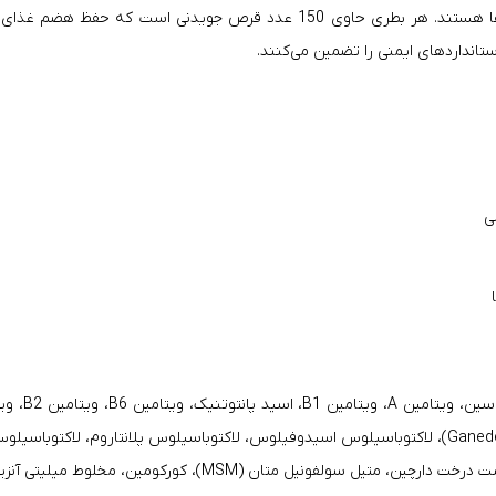
ساخته می‌شوند و عاری از مواد شیمیایی مضر، افزودنی‌ها و نگهدارنده‌ها هستند. هر
ی
سولفات (گوشت خوک)، ترکیب پروبیوتیک (باسیلوس کواگولانز (Ganeden Bc30)، لاکتوباسیلوس اسیدوفیلوس، 
وط میلیتی آنزیم، روغن ماهی قزل آلا، عصاره کرن بری (PAC 15%)، لوتئین.