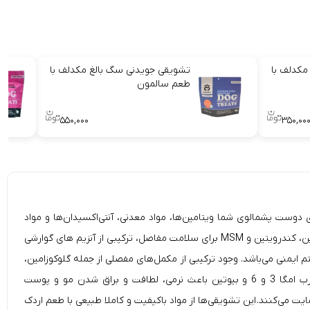
مکدلف با
تشویقی جویدنی سگ بالغ مکدلف با
طعم سالمون
۵۵۰,۰۰۰
۳۵۰,۰۰
مولتی ویتامین سگ اویمال با طعم اردک (Oimmal 15in1 Multi vitamin + Hip & Joint + Skin & Coat)، این فرمول برتر 15 در 1 برای دوست پشمالوی شما ویتامین‌ها، مواد معدنی، آنتی‌اکسیدان‌ها و مواد
مغذی ضروری را برای ارتقای سلامت کلی، تحرک، پوست و مو، و سلامت سیستم ایمنی و گوارشی فراهم می‌کند. فرمول جامع این محصول حاوی گلوکزامین، کندرویتین و MSM برای سلامت مفاصل، ترکیبی از آنزیم های گوارشی
مگا و بیوتین برای سلامت پوست و پوشش، و ویتامین C، D و روی برای حمایت از سیستم ایمنی می‌باشد. وجود ترکیبی از مکمل‌های مفصلی از جمله گلوکوزامین،
کندرویتین و MSM به حفظ سلامت مفاصل و غضروف و بهبود تحرک و انعطاف پذیری کمک می کند. همچنین ترکیبی از ویتامین E، اسیدهای چرب امگا 3 و 6 و بیوتین باعث نرمی، لطافت و براق شدن مو و پوست
ها حمایت می‌کنند. این تشویقی‌ها از مواد باکیفیت و کاملا طبیعی با طعم اردک