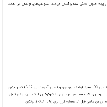
 بطری حاوی 150 عدد قرص جویدنی است که حفظ هضم غذای روزانه حیوان خانگی شما را آسان می‌کند. تشویقی‌های اویمال در ایالات
گلوکزامین HCI، ترکیب مولتی ویتامین (ویتامین C (اسید اسکوربیک)، نیاسین، ویتامین A، ویتامین B1، اسید پانتوتنیک، ویتامین B6، ویتامین B2، ویتامین D3، اسید فولیک، بیوتین، ویتامین E، ویتامین B-12)، کندرویتین
لاکتوباسیلوس پلانتاروم، لاکتوباسیلوس برویس، لاکتوباسیلوس فرمنتوم و لاکتوکوکس ایاکتیس)، روغن کریل،