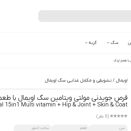
جستجو
س
سگ
گربه
 با طعم اردک
اویمال
تشویقی و مکمل غذایی سگ اویمال
/
قرص جویدنی مولتی ویتامین سگ اویمال با طعم
 15in1 Multi vitamin + Hip & Joint + Skin & Coat
(0 نظر)
سن
طعم
ساخت کشور