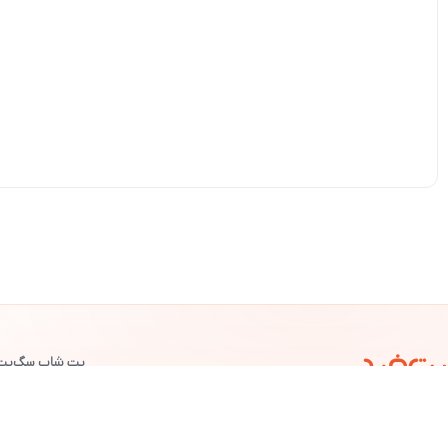
پت شاپ سگ
پت
©
پت خرید
— تمامی حقوق محفوظ است.