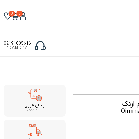
0
0
02191035616
10AM-8PM
 اردک
ارسال فوری
Oimmal
در شهر تهران