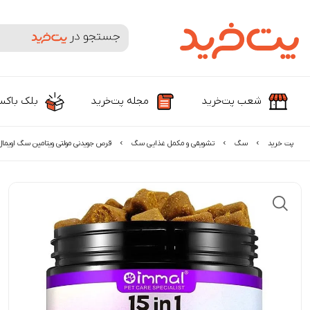
جستجوی محصولات و برندها
شعب پت‌خرید
مجله پت‌خرید
بلک باک
پت خرید
سگ
تشویقی و مکمل غذایی سگ
قرص جویدنی مولتی ویتامین سگ اویمال