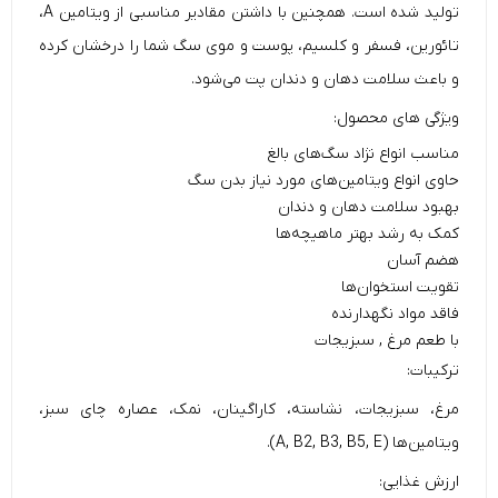
تولید شده است. همچنین با داشتن مقادیر مناسبی از ویتامین A،
تائورین، فسفر و کلسیم، پوست و موی سگ شما را درخشان کرده
و باعث سلامت دهان و دندان پت می‌شود.
ویژگی های محصول:
مناسب انواع نژاد سگ‌های بالغ
حاوی انواع ویتامین‌های مورد نیاز بدن سگ
بهبود سلامت دهان و دندان
کمک به رشد بهتر ماهیچه‌ها
هضم آسان
تقویت استخوان‌ها
فاقد مواد نگهدارنده
با طعم مرغ , سبزیجات
ترکیبات:
مرغ، سبزیجات، نشاسته، کاراگینان، نمک، عصاره چای سبز،
ویتامین‌ها (A, B2, B3, B5, E).
ارزش غذایی: