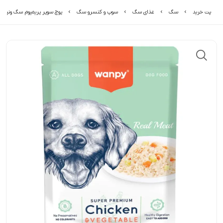
پت خرید
سگ
غذای سگ
سوپ و کنسرو سگ
پوچ سوپر پریمیوم سگ ونپی ب