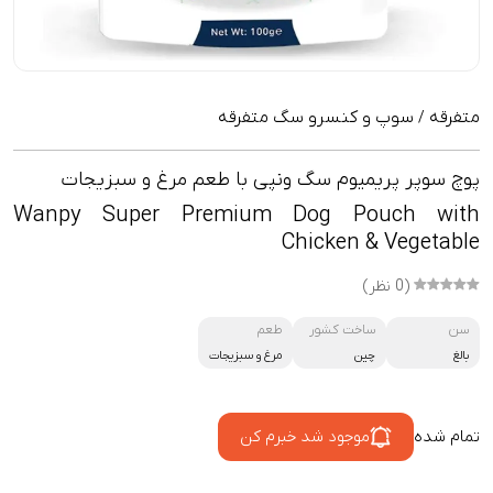
متفرقه
سوپ و کنسرو سگ متفرقه
/
پوچ سوپر پریمیوم سگ ونپی با طعم مرغ و سبزیجات
Wanpy Super Premium Dog Pouch with
Chicken & Vegetable
(0 نظر)
سن
ساخت کشور
طعم
بالغ
چین
مرغ و سبزیجات
تمام شده
موجود شد خبرم کن