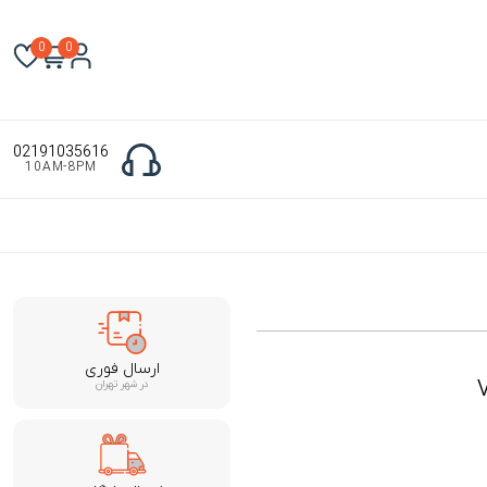
0
0
02191035616
10AM-8PM
ارسال فوری
در شهر تهران