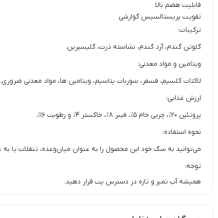
قابلیت هضم بالا
تقویت پریستالسیس گوارشی
ترکیبات:
گلوتن گندم، آرد گندم، نشاسته ذرت، گلیسیرین.
ویتامین و مواد معدنی:
لاکتات کلسیم، فسفر، سوربات پتاسیم، ویتامین ها، مواد معدنی ضروری.
ارزش غذایی:
پروتئین ۲۰٪، چربی خام ۵٪، فیبر ۸٪، خاکستر ۴٪ و رطوبت ۱۶٪.
نحوه استفاده:
می‌توانید به سگ خود این محصول را به عنوان میان‌وعده‌، تنقلات یا ب
توجه:
همیشه آب تمیز و تازه در دسترس پت قرار دهید.