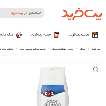
جستجوی محصولات و برندها
شعب پت‌خرید
مجله پت‌خرید
بلک باک
پت خرید
سگ
وسایل بهداشتی سگ
شامپو سگ و لوسیون سگ
شامپو سگ تر