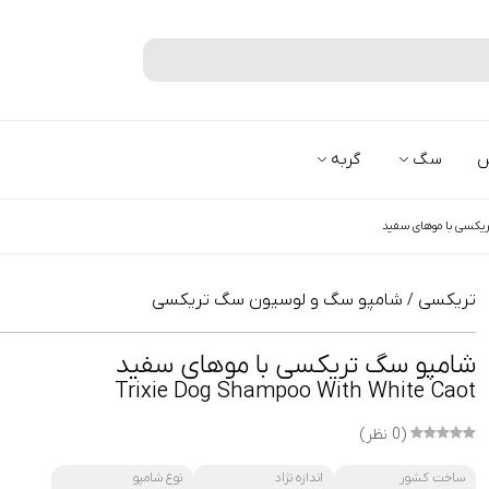
جستجو
س
سگ
گربه
یکسی با موهای سفید
تریکسی
شامپو سگ و لوسیون سگ تریکسی
/
شامپو سگ تریکسی با موهای سفید
Trixie Dog Shampoo With White Caot
(0 نظر)
ساخت کشور
اندازه نژاد
نوع شامپو