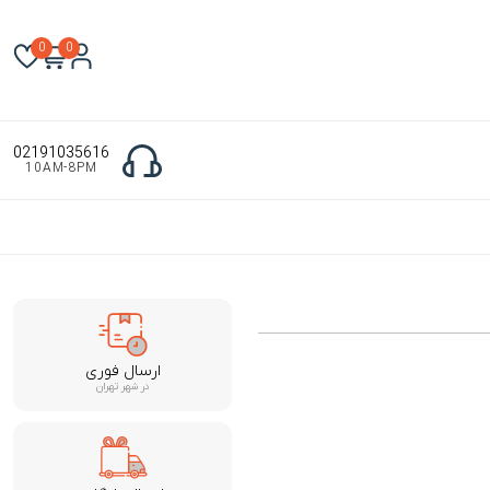
0
0
02191035616
10AM-8PM
ارسال فوری
در شهر تهران