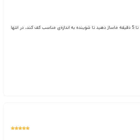
ابتدا سگ را با آب ولرم شست و شو دهید، تا آلودگی‌های سطحی بدن آن‌ پاک شود. سپس بدن پت را با مقدار مناسبی از شامپو آغشته کنید. به مدت 3 تا 5 دقیقه ماساژ دهید تا شوینده به اندازه‌ی مناسب کف کند، در انتها