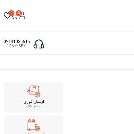
0
0
02191035616
10AM-8PM
ارسال فوری
در شهر تهران