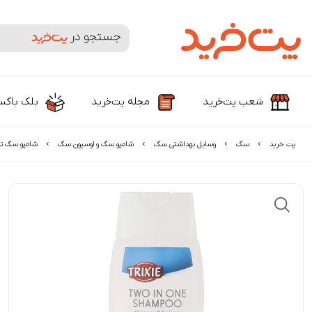
جستجوی محصولات و برندها
شعب پت‌خرید
مجله پت‌خرید
بلک باک
پت خرید
سگ
وسایل بهداشتی سگ
شامپو سگ و لوسیون سگ
شامپو سگ تر