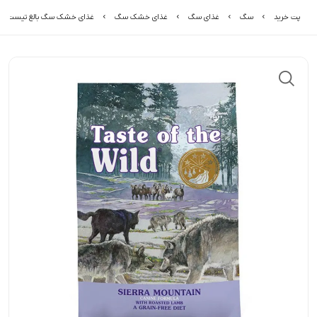
پت خرید
سگ
غذای سگ
غذای خشک سگ
غذای خشک سگ بالغ تیست آف د و