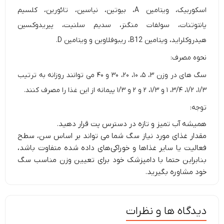
اسکوربیک، ویتامین A، بیوتین، نیاسین، تائورین، کلسیم
پانتوتنات، سولفات منگنز، سدیم سلنیت، پیریدوکسین
هیدروکلراید، ویتامین B12، ریبوفلاوین و ویتامین D.
نحوه مصرف:
سگ های در وزن ۳، ۵، ۱۰، ۲۰، ۳۰ و ۴۰ می توانند روزانه به ترتیب
۱/۳، ۱/۲، ۳/۴، ۱ و ۱/۳، ۲ و ۲ و ۱/۳ پیمانه از این غذا را مصرف کنند.
توجه:
همیشه
آب تمیز و تازه
در دسترس پت قرار دهید.
مقدار غذای مورد نیاز سگ شما می تواند بر اساس سن، سطح
فعالیت یا سایر غذاها و خوراکی‌های داده شده متفاوت باشد،
بنابراین حتما با دامپزشک خود برای تعیین وزن مناسب سگ
خود مشاوره بگیرید.
دیدگاه ها و نظرات