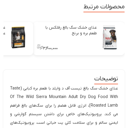
محصولات مرتبط
غذای خشک سگ بالغ رفلکس با
غذا
طعم بره و برنج
عقی
۳,۴۰۰,۰۰۰
توضیحات
غذای خشک سگ بالغ
تیست آف د وایلد با طعم بره کبابی (Taste
Of The Wild Sierra Mountain Adult Dry Dog Food With
Roasted Lamb)، انرژی قابل هضم را برای سگ‌های بالغ فراهم
می کند. پروبیوتیک‌های خاص برای داشتن سیستم گوارشی و
ایمنی سالم و برای سلامت کلی پت حیاتی است. پروبیوتیک‌های