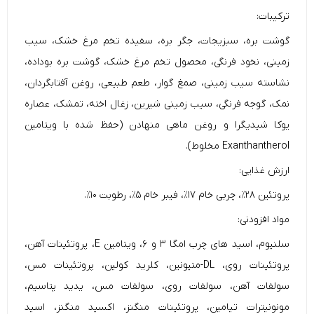
ترکیبات:
گوشت بره، سبزیجات، جگر بره، سفیده تخم مرغ خشک، سیب
زمینی، نخود فرنگی، محصول تخم مرغ خشک، گوشت بره بوداده،
نشاسته سیب زمینی، صمغ گوار، طعم طبیعی، روغن آفتابگردان،
نمک، گوجه فرنگی، سیب زمینی شیرین، زغال اخته، تمشک، عصاره
یوکا شیدیگرا و روغن ماهی منهادن (حفظ شده با ویتامین
Exanthantherol مخلوط).
ارزش غذایی:
پروتئین ۲۸٪، چربی خام ۱۷٪، فیبر خام ۵٪، رطوبت ۱۰٪.
مواد افزودنی:
سلنیوم، اسید های چرب امگا ۳ و ۶، ویتامین E، پروتئینات آهن،
پروتئینات روی، DL-متیونین، کلرید کولین، پروتئینات مس،
سولفات آهن، سولفات‌ روی، سولفات مس، یدید پتاسیم،
مونونیترات تیامین، پروتئینات منگنز، اکسید منگنز، اسید