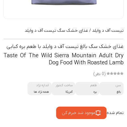
تیست آف د وایلد
غذای خشک سگ تیست آف د وایلد
/
غذای خشک سگ بالغ تیست آف د وایلد با طعم بره کبابی
Taste Of The Wild Sierra Mountain Adult Dry
Dog Food With Roasted Lamb
(0 نظر)
سن
طعم
ساخت کشور
اندازه نژاد
بالغ
بره
آمریکا
همه نژاد ها
تمام شده
موجود شد خبرم کن