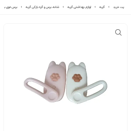
پت خرید
گربه
لوازم بهداشتی گربه
شانه، برس و گره بازکن گربه
برس موی بخار 