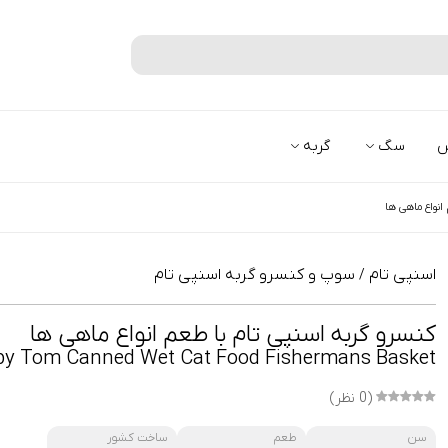
جستجو
س
سگ
گربه
نواع ماهی ‌ها
اسنپی تام
سوپ و کنسرو گربه اسنپی تام
/
کنسرو گربه اسنپی تام با طعم انواع ماهی ‌ها
y Tom Canned Wet Cat Food Fishermans Basket
(0 نظر)
سن
طعم
ساخت کشور