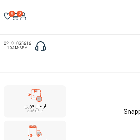
0
0
02191035616
10AM-8PM
ارسال فوری
Snapp
در شهر تهران