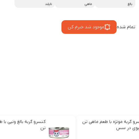
بالغ
ماهی
تایلند
تمام شده
موجود شد خبرم کن
رو گربه مونژه با طعم ماهی تن
کنسرو گربه بالغ ونپی با 
یوی در سس
تن