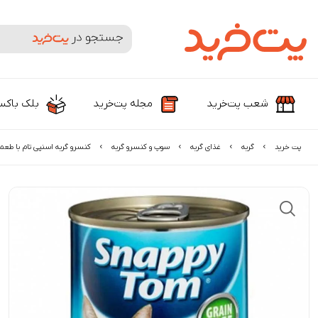
جستجوی محصولات و برندها
شعب پت‌خرید
مجله پت‌خرید
بلک باک
پت خرید
گربه
غذای گربه
سوپ و کنسرو گربه
کنسرو گربه اسنپی تام با طعم ا