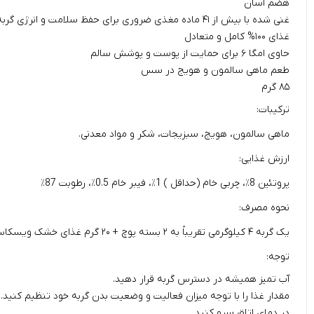
هضم آسان
غنی شده با بیش از ۴۱ ماده مغذی ضروری برای حفظ سلامت و انرژی گربه شما
غذای ۱۰۰% کامل و متعادل
حاوی امگا ۶ برای حمایت از پوست و پوشش سالم
طعم ماهی سالمون و هویج در سس
۸۵ گرم
ترکیبات:
ماهی سالمون، هویج، سبزیجات، شکر و مواد معدنی.
ارزش غذایی:
پروتئین 8٪، چربی خام (حداقل ) 1٪، فیبر خام 0.5٪، رطوبت 87٪
نحوه مصرف:
یک گربه ۴ کیلوگرمی تقریباً به ۲ بسته پوچ + ۲۰ گرم غذای خشک ویسکاس در روز نیاز دارد.
توجه:
آب تمیز همیشه در دسترس گربه قرار دهید.
مقدار غذا را با توجه میزان فعالیت و وضعیت بدن گربه خود تنظیم کنید.
در دمای اتاق سرو کنید.