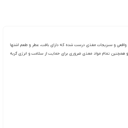
 هویج در سس (Whiskas Tasty Mix Chef´s Choice in Gravy Pouches Adult Cat Food)، با ماهی واقعی و سبزیجات مغذی درست شده که دارای بافت، عطر و طعم اشتها
 آسان، حاوی اسیدهای چرب امگا 6 برای حمایت از پوست و پوشش سالم و همچنین تمام مواد مغذی ضروری برای حمایت از سلامت و انرژی گربه