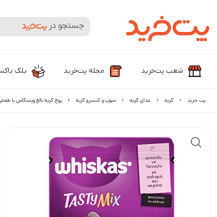
جستجوی محصولات و برندها
شعب پت‌خرید
مجله پت‌خرید
بلک باک
پت خرید
گربه
غذای گربه
سوپ و کنسرو گربه
پوچ گربه بالغ ویسکاس با طع