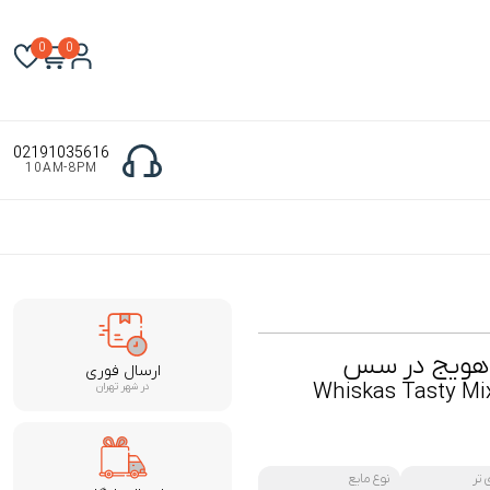
0
0
02191035616
10AM-8PM
و هویج در سس
ارسال فوری
Whiskas Tasty Mix
در شهر تهران
 تر
نوع مایع