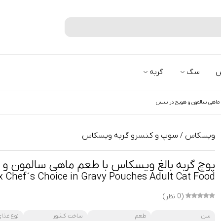
جستجو
س
سگ
گربه
م ماهی سالمون و هویج در سس
ویسکاس
سوپ و کنسرو گربه ویسکاس
/
پوچ گربه بالغ ویسکاس با طعم ماهی سالمون 
 Chef´s Choice in Gravy Pouches Adult Cat Food
(0 نظر)
سن
طعم
ساخت کشور
نوع غذای