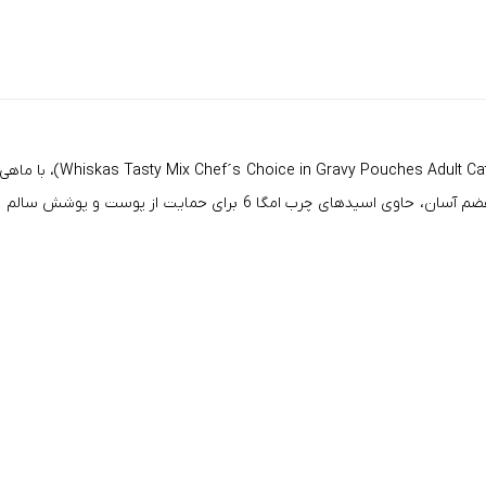
با طعم ماهی سالمون و
آور برای کام گربه هاست. این غذای مرطوب علاوه بر اشتها آور بودن و هضم