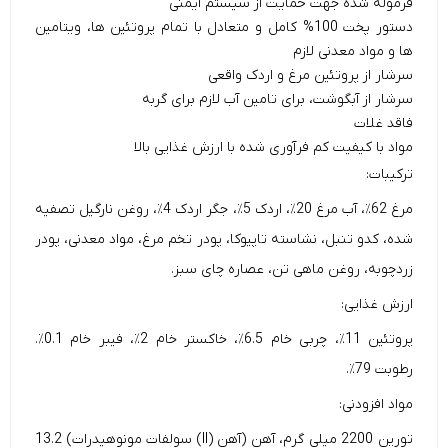
فرموله شده جهت حمایت از سیستم ایمنی
دستور پخت 100% کامل و متعادل با تمام پروتئین ها، ویتامین
ها و مواد معدنی لازم
سرشار از پروتئین مرغ و اردک واقعی
سرشار از آبگوشت، برای تامین آب لازم برای گربه
فاقد غلات
مواد با کیفیت کم فرآوری شده با ارزش غذایی بالا
ترکیبات:
مرغ 62٪، آب مرغ 20٪، اردک 5٪، جگر اردک 4٪، روغن نارگیل تصفیه
شده، کدو تنبل، نشاسته تاپیوکا، پودر تخم مرغ، مواد معدنی، پودر
زردچوبه، روغن ماهی تن، عصاره چای سبز.
ارزش غذایی:
پروتئین 11٪، چربی خام 6.5٪، خاکستر خام 2٪، فیبر خام 0.1٪.
رطوبت 79٪.
مواد افزودنی:
تورین 2200 میلی گرم، آهن (آهن (II) سولفات مونوهیدرات) 13.2