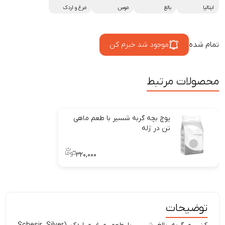
ایتالیا
بالغ
موس
مرغ و اردک
تمام شده
موجود شد خبرم کن
محصولات مرتبط
پوچ بچه گربه شسیر با طعم ماهی
تن در ژله
۳۲۰,۰۰۰
توضیحات