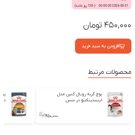
2026-03-31 00:00:00 (-133 روز مانده)
۴۵۰,۰۰۰ تومان
افزودن به سبد خرید
محصولات مرتبط
پوچ گربه رویال کنین مدل
پوچ 
اینستینکتیو در سس
در
۴۵۰,۰۰۰