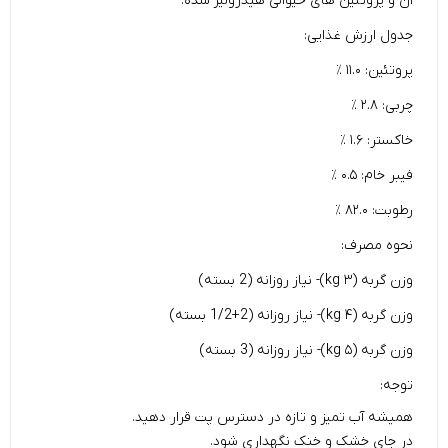
آن‌‌ و پروتئین های حیوانی هیدرولیز شده.
جدول ارزش غذایی:
پروتئین:
۱۱.۰ ٪
چربی:
۲.۸ ٪
خاکستر:
۱.۶ ٪
فیبر خام:
۰.۵ ٪
رطوبت:
۸۲.۰ ٪
نحوه مصرف:
وزن گربه (kg ۳)- نیاز روزانه (2 بسته)
وزن گربه (kg ۴)- نیاز روزانه (2+1/2 بسته)
وزن گربه (kg ۵)- نیاز روزانه (3 بسته)
توجه:
همیشه آب تمیز و تازه در دسترس پت قرار دهید.
در جای خشک و خنک نگهداری شود.