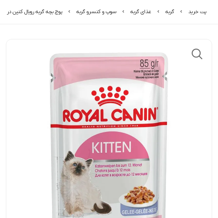
پت خرید
گربه
غذای گربه
سوپ و کنسرو گربه
پوچ بچه گربه رویال کنین در ژله