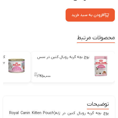
افزودن به سبد خرید
محصولات مرتبط
پوچ بچه گربه رویال کنین در سس
کنس
بچه
۴۵۰,۰۰۰
توضیحات
پوچ بچه گربه رویال کنین در ژله(Royal Canin Kitten Pouch