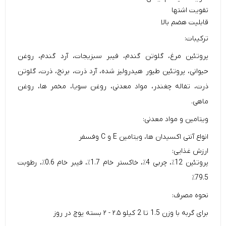
تقویت اشتها
قابلیت هضم بالا
ترکیبات:
پروتئین مرغ، گلوتن گندم، فیبر سبزیجات، آرد گندم، روغن
حیوانی، پروتئین طیور هیدرولیز شده، آرد ذرت، برنج، ذرت، گلوتن
ذرت، تفاله چغندر، مواد معدنی، روغن سویا، مخمر ها، روغن
ماهی.
ویتامین و مواد معدنی:
انواع آنتی اکسیدان ها، ویتامین E و C وفسفر
ارزش غذایی:
پروتئین 12٪، چربی 4٪، خاکستر خام 1.7٪، فیبر خام 0.6٪، رطوبت
79.5٪
نحوه مصرف:
برای گربه با وزن 1.5 تا 2 کیلو
۲.۵ - ۲ بسته پوچ در روز