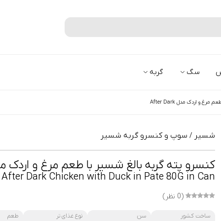
جستجو
س
سگ
گربه
غ و اردک مدل After Dark
شسیر
سوپ و کنسرو گربه شسیر
/
کنسرو پته گربه بالغ شسیر با طعم مرغ و اردک مدل r Dark
 After Dark Chicken with Duck in Pate 80G in Can
(0 نظر)
ساخت کشور
سن
نوع غذای تر
طعم