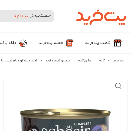
جستجوی محصولات و برندها
شعب پت‌خرید
مجله پت‌خرید
بلک باک
پت خرید
گربه
غذای گربه
سوپ و کنسرو گربه
کنسرو پته گربه بالغ شسیر با طعم مر