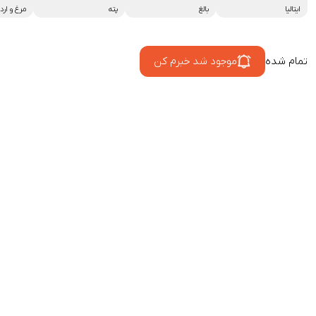
ایتالیا
بالغ
پته
مرغ و ار
تمام شده
موجود شد خبرم کن