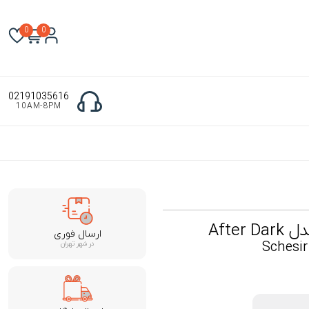
0
0
02191035616
10AM-8PM
Afte
ارسال فوری
Schesir
در شهر تهران