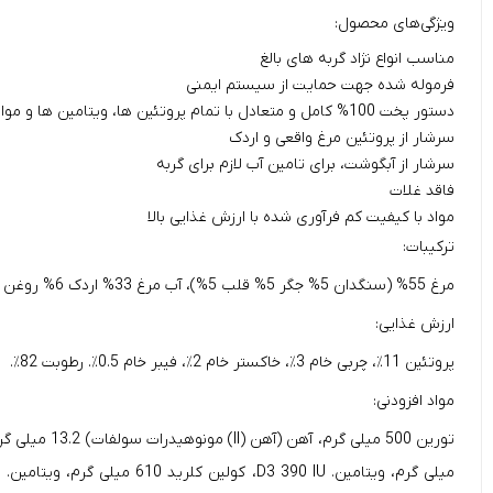
ویژگی‌های محصول:
مناسب انواع نژاد گربه های بالغ
فرموله شده جهت حمایت از سیستم ایمنی
دستور پخت 100% کامل و متعادل با تمام پروتئین ها، ویتامین ها و مواد معدنی لازم
سرشار از پروتئین مرغ واقعی و اردک
سرشار از آبگوشت، برای تامین آب لازم برای گربه
فاقد غلات
مواد با کیفیت کم فرآوری شده با ارزش غذایی بالا
ترکیبات:
مرغ 55% (سنگدان 5% جگر 5% قلب 5%)، آب مرغ 33% اردک 6% روغن آفتابگردان تصفیه شده، نشاسته تاپیوکا، پودر تخم مرغ، مواد معدنی.
ارزش غذایی:
پروتئین 11٪، چربی خام 3٪، خاکستر خام 2٪، فیبر خام 0.5٪. رطوبت 82٪.
مواد افزودنی: