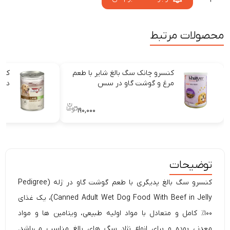
محصولات مرتبط
کنسرو چانک سگ بالغ شایر با طعم
کنس
مرغ و گوشت گاو در سس
در ژ
۱۹۰,۰۰۰
توضیحات
کنسرو سگ بالغ
پدیگری با طعم گوشت گاو در ژله (Pedigree
Canned Adult Wet Dog Food With Beef in Jelly)، یک غذای
۱۰۰٪ کامل و متعادل با مواد اولیه طبیعی، ویتامین ها و مواد
معدنی بوده و برای انواع نژاد سگ های بالغ مناسب می‌باشد.