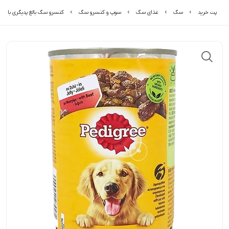
پت خرید
سگ
غذای سگ
سوپ و کنسرو سگ
کنسرو سگ بالغ پدیگری با طع