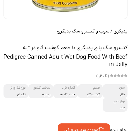
پدیگری
سوپ و کنسرو سگ پدیگری
/
کنسرو سگ بالغ پدیگری با طعم گوشت گاو در ژله
Pedigree Canned Adult Wet Dog Food With Beef
in Jelly
(0 نظر)
سن
طعم
اندازه نژاد
ساخت کشور
نوع غذای تر
بالغ
گوشت گاو
همه نژاد ها
روسیه
تکه ای
نوع مایع
ژله
تمام شده
موجود شد خبرم کن