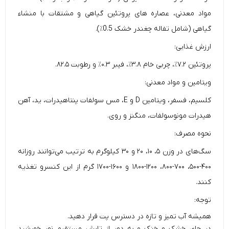
مواد معدنی، عصاره های پروتئین گیاهی و مشتقات با منشاء
گیاهی (شامل تفاله چغندر خشک 0.5٪).
ارزش غذایی:
پروتئين ۷.۲٪، چربی خام ۳.۸٪، فیبر ۰.۳٪ و رطوبت ۸۲.۵.
ویتامین و مواد معدنی:
کلسیم، فسفر، ویتامین D و E، مس سولفات پنتاهیدرات، ید، آهن
هیدرات مونوسولفات، منگنز و روی.
نحوه مصرف:
سگ‌های در وزن ۵، ۱۰، ۲۰ و ۳۰ کیلوگرم به ترتیب می‌توانند روزانه
۴۰۰-۵۰۰، ۷۰۰-۸۰۰، ۱۲۰۰-۱۸۰۰ و ۱۶۰۰-۱۷۰۰ گرم از این کنسرو تغذیه
کنند.
توجه:
همیشه آب تمیز و تازه در دسترس پت قرار دهید.
در جای خشک و خنک و به دور از تابش مستقیم نور خورشید