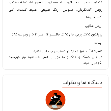
گندم، محصولات حیوانی، مواد معدنی، ویتامین ها، تفاله چغندر،
روغن آفتابگردان، متیونین، رنگ طبیعی، غلیظ کننده، آنتی
اکسیدان‌ها.
ارزش غذایی:
پروتئين ۷.۵٪، چربی خام ۳.۵٪، خاکستر ۲٪، فیبر ۰.۲٪ و رطوبت ۸۵٪.
توجه:
همیشه آب تمیز و تازه در دسترس پت قرار دهید.
در جای خشک و خنک و به دور از تابش مستقیم نور خورشید
نگهداری شود.
دیدگاه ها و نظرات