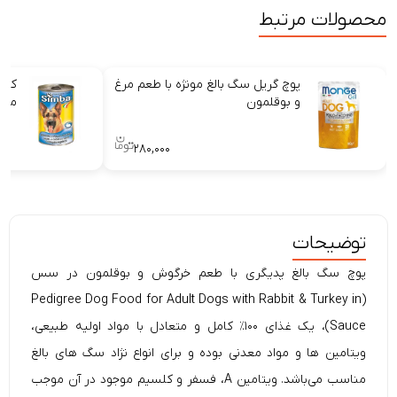
محصولات مرتبط
پوچ گریل سگ بالغ مونژه با طعم مرغ
کنس
و بوقلمون
مرغ
۲۸۰,۰۰۰
توضیحات
پوچ سگ بالغ پدیگری با طعم خرگوش و بوقلمون در سس
Pedigree
Dog Food for Adult Dogs with Rabbit & Turkey in
(
Sauce)، یک غذای ۱۰۰٪ کامل و متعادل با مواد اولیه طبیعی،
ویتامین ها و مواد معدنی بوده و برای انواع نژاد سگ های بالغ
مناسب می‌باشد. ویتامین A، فسفر و کلسیم موجود در آن موجب