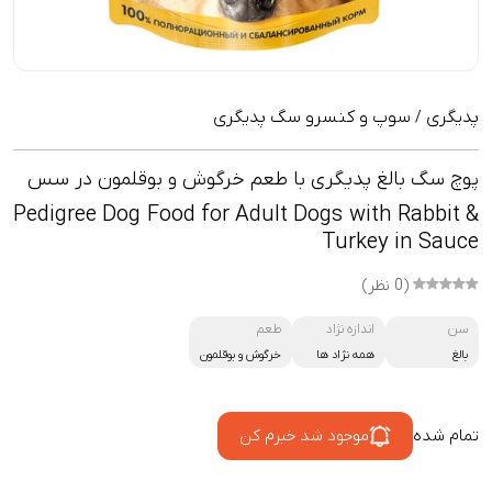
پدیگری
سوپ و کنسرو سگ پدیگری
/
پوچ سگ بالغ پدیگری با طعم خرگوش و بوقلمون در سس
Pedigree Dog Food for Adult Dogs with Rabbit &
Turkey in Sauce
(0 نظر)
سن
اندازه نژاد
طعم
بالغ
همه نژاد ها
خرگوش و بوقلمون
تمام شده
موجود شد خبرم کن