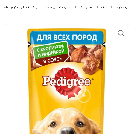
پت خرید
سگ
غذای سگ
سوپ و کنسرو سگ
پوچ سگ بالغ پدیگری با طعم