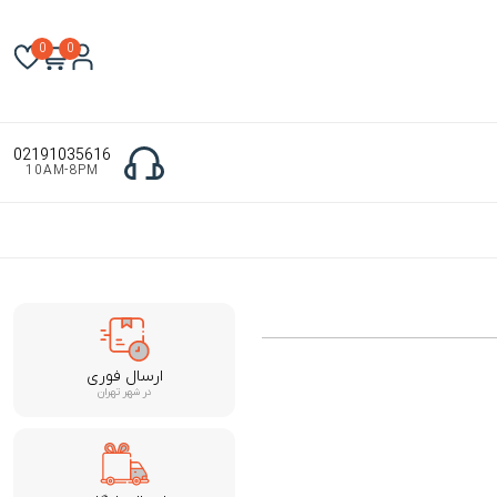
0
0
02191035616
10AM-8PM
ارسال فوری
در شهر تهران