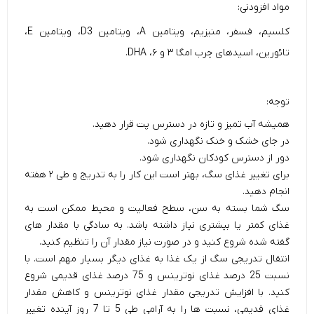
مواد افزودنی:
کلسیم، فسفر، منیزیم، ویتامین A، ویتامین D3، ویتامین E،
تائورین، اسید‌های چرب امگا ۳ و ۶، DHA.
توجه:
همیشه آب تمیز و تازه در دسترس پت قرار دهید.
در جای خشک و خنک نگهداری شود.
دور از دسترس کودکان نگهداری شود.
برای تغییر غذای سگ، بهتر است این کار را به تدریج و طی ۲ هفته
انجام دهید.
سگ شما بسته به سن، سطح فعالیت و محیط ممکن است به
غذای کمتر یا بیشتری نیاز داشته باشد. به سادگی با مقدار های
گفته شده شروع کنید و در صورت نیاز مقدار آن را تنظیم کنید.
انتقال تدریجی سگ از یک غذا به غذای دیگر بسیار مهم است. با
نسبت 25 درصد غذای نوترینس و 75 درصد غذای قدیمی شروع
کنید. با افزایش تدریجی مقدار غذای نوترینس و کاهش مقدار
غذای قدیمی، نسبت ها را به آرامی طی 5 تا 7 روز آینده تغییر