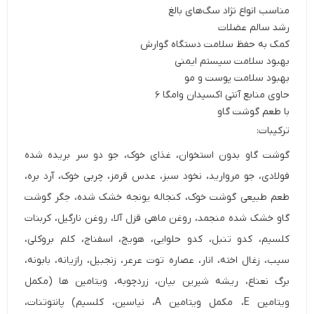
مناسب انواع نژاد سگ‌های بالغ
رشد سالم عضلات
کمک به حفظ سلامت دستگاه گوارش
بهبود سلامت سیستم ایمنی
بهبود سلامت پوست و مو
حاوی منابع آنتی اکسیدان وامگا ۶
با طعم گوشت گاو
ترکیبات:
گوشت گاو بدون استخوان، غذای خوک، جو دو سر بریده شده
فولادی، جو مروارید، نخود سبز، عدس قرمز، چربی خوک، آرد بره،
طعم طبیعی گوشت خوک، کنجاله یونجه خشک شده، جگر گوشت
گاو خشک شده منجمد، روغن ماهی قزل آلا، روغن نارگیل، کربنات
کلسیم، کدو تنبل، کدو حلوایی، هویج، اسفناج، کلم بروکلی،
سیب، زغال اخته، انار، عصاره توت عرعر، زنجبیل، رازیانه، بابونه،
برگ نعناع، ​​ریشه شیرین بیان، زردچوبه، ویتامین ها (مکمل
ویتامین E، مکمل ویتامین A، نیاسین، کلسیم) پانتوتنات،