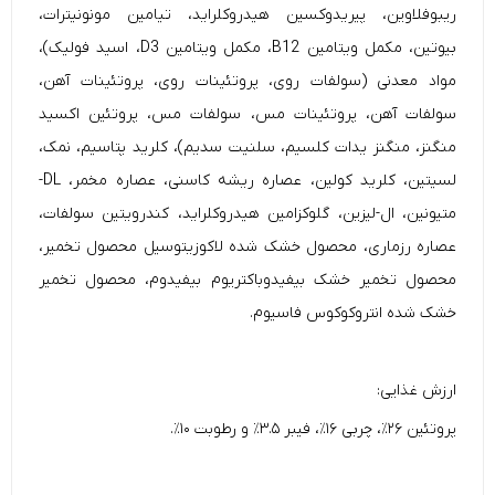
ریبوفلاوین، پیریدوکسین هیدروکلراید، تیامین مونونیترات،
بیوتین، مکمل ویتامین B12، مکمل ویتامین D3، اسید فولیک)،
مواد معدنی (سولفات روی، پروتئینات روی، پروتئینات آهن،
سولفات آهن، پروتئینات مس، سولفات مس، پروتئین اکسید
منگنز، منگنز یدات کلسیم، سلنیت سدیم)، کلرید پتاسیم، نمک،
لسیتین، کلرید کولین، عصاره ریشه کاسنی، عصاره مخمر، DL-
متیونین، ال-لیزین، گلوکزامین هیدروکلراید، کندرویتین سولفات،
عصاره رزماری، محصول خشک شده لاکوزیتوسیل محصول تخمیر،
محصول تخمیر خشک بیفیدوباکتریوم بیفیدوم، محصول تخمیر
خشک شده انتروکوکوس فاسیوم.
ارزش غذایی:
پروتئین ۲۶٪، چربی ۱۶٪، فیبر ۳.۵٪ و رطوبت ۱۰٪.