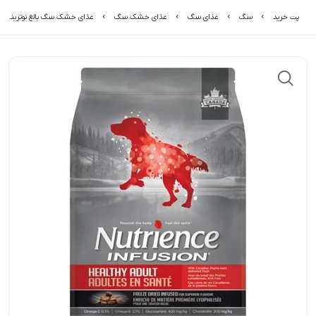
پت خرید
سگ
غذای سگ
غذای خشک سگ
غذای خشک سگ بالغ نوترینس با طعم