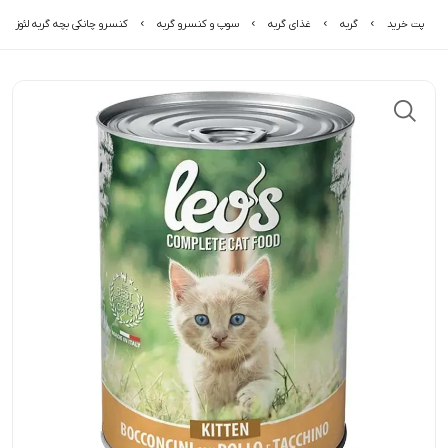
پت خرید
گربه
غذای گربه
سوپ و کنسرو گربه
کنسرو چانکی بچه گربه لئوز با 