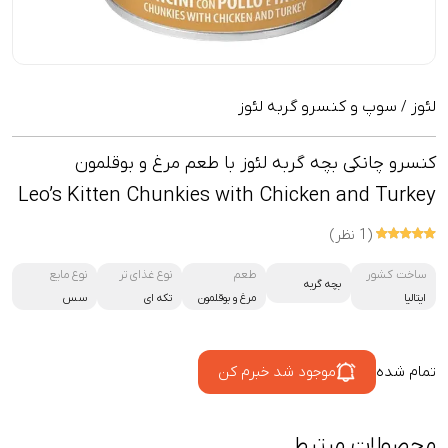
لئوز
سوپ و کنسرو گربه لئوز
/
کنسرو چانکی بچه گربه لئوز با طعم مرغ و بوقلمون
Leo’s Kitten Chunkies with Chicken and Turkey
(1 نظر)
ساخت کشور
طعم
نوع غذای تر
نوع مایع
بچه گربه
ایتالیا
مرغ و بوقلمون
تکه ای
سس
تمام شده
موجود شد خبرم کن
محصولات مرتبط