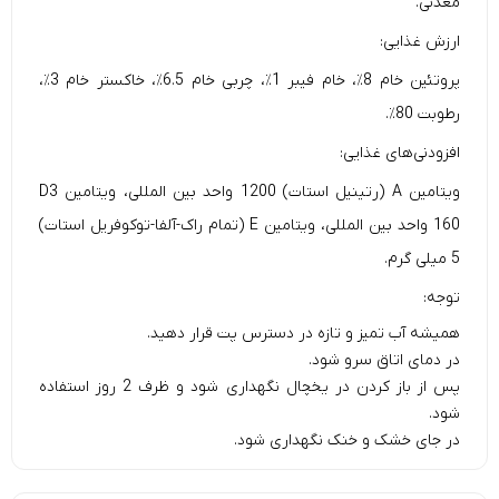
معدنی.
ارزش غذایی:
پروتئین خام 8٪، خام فیبر 1٪، چربی خام 6.5٪، خاکستر خام 3٪،
رطوبت 80٪.
افزودنی‌های غذایی:
ویتامین A (رتینیل استات) 1200 واحد بین المللی، ویتامین D3
160 واحد بین المللی، ویتامین E (تمام راک-آلفا-توکوفریل استات)
5 میلی گرم.
توجه:
همیشه آب تمیز و تازه در دسترس پت قرار دهید.
در دمای اتاق سرو شود.
پس از باز کردن در یخچال نگهداری شود و ظرف 2 روز استفاده
شود.
در جای خشک و خنک نگهداری شود.