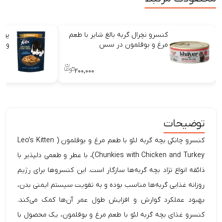
کنسرو نچرال گربه بالغ شایر با طعم
پوچ
مرغ و بوقلمون در سس
و گ
۲۰۰,۰۰۰
توضیحات
کنسرو چانکی بچه گربه لئو با طعم مرغ و بوقلمون (
Leo’s
Kitten
Chunkies with Chicken and Turkey)، با عطر و طعمی دلپذیر با
ذائقه انواع نژاد بچه گربه‌ها سازگار است. این کنسروها برای رژیم
روزانه غذایی گربه‌ها مناسب بوده و به تقویت سیستم ایمنی بدن،
بهبود عملکرد گوارش و افزایش طول عمر آن‌ها کمک می‌کند.
کنسرو غذای بچه گربه لئو با طعم مرغ و بوقلمون، یک محصول با