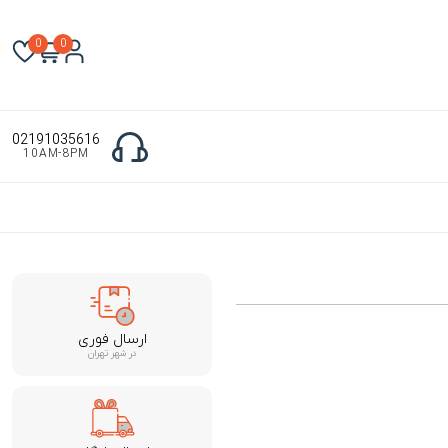
0
0
02191035616
10AM-8PM
ارسال فوری
در شهر تهران