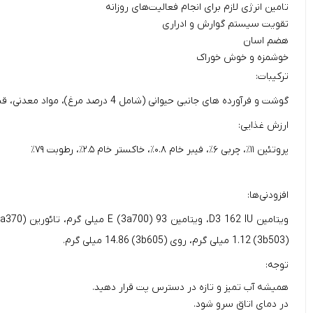
تامین انرژی لازم برای انجام فعالیت‌های روزانه
تقویت سیستم گوارش و ادراری
هضم اسان
خوشمزه و خوش خوراک
ترکیبات:
گوشت و فرآورده های جانبی حیوانی (شامل 4 درصد مرغ)، مواد معدنی، قندهای مختلف.
ارزش غذایی:
پروتئین ۱۱٪، چربی ۶٪، فیبر خام ۰.۸٪، خاکستر خام ۲.۵٪، رطوبت ۷۹٪
افزودنی‌ها:
(3b503) 1.12 میلی گرم، روی (3b605) 14.86 میلی گرم.
توجه:
همیشه آب تمیز و تازه در دسترس پت قرار دهید.
در دمای اتاق سرو شود.