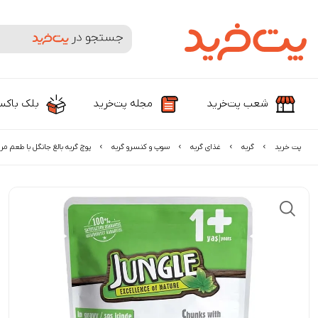
جستجوی محصولات و برندها
شعب پت‌خرید
مجله پت‌خرید
بلک باک
پت خرید
گربه
غذای گربه
سوپ و کنسرو گربه
پوچ گربه بالغ جانگل با طعم 