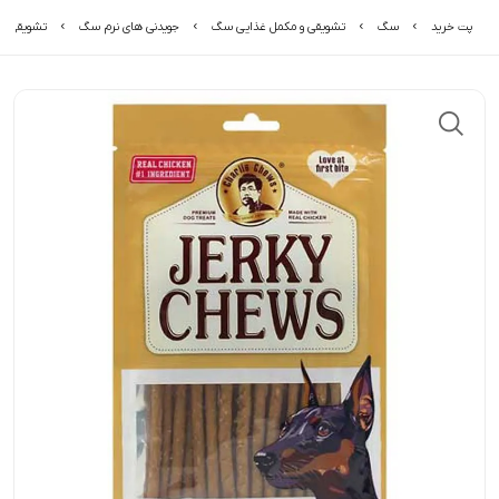
پت خرید
سگ
تشویقی و مکمل غذایی سگ
جویدنی های نرم سگ
تشویقی می