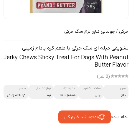
جرکی
جویدنی های نرم سگ جرکی
/
تشویقی میله ای سگ جرکی با طعم کره بادام زمینی
Jerky Chews Sticky Treat For Dogs With Peanut
Butter Flavor
(0 نظر)
سن
ساخت کشور
اندازه نژاد
نوع تشویقی
طعم
بالغ
چین
همه نژاد ها
نرم
کره بادام زمینی
تمام شده
موجود شد خبرم کن