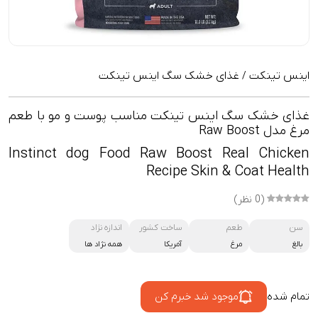
اینس تینکت
غذای خشک سگ اینس تینکت
/
غذای خشک سگ اینس تینکت مناسب پوست و مو با طعم
مرغ مدل Raw Boost
Instinct dog Food Raw Boost Real Chicken
Recipe Skin & Coat Health
(0 نظر)
سن
طعم
ساخت کشور
اندازه نژاد
بالغ
مرغ
آمریکا
همه نژاد ها
تمام شده
موجود شد خبرم کن