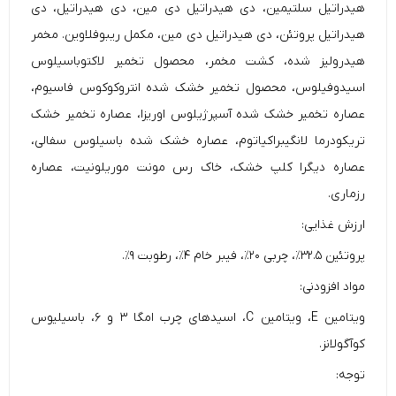
هیدراتیل سلتیمین، دی هیدراتیل دی مین، دی هیدراتیل، دی
هیدراتیل پروتئن، دی هیدراتیل دی مین، مکمل ریبوفلاوین. مخمر
هیدرولیز شده، کشت مخمر، محصول تخمیر لاکتوباسیلوس
اسیدوفیلوس، محصول تخمیر خشک شده انتروکوکوس فاسیوم،
عصاره تخمیر خشک شده آسپرژیلوس اوریزا، عصاره تخمیر خشک
تریکودرما لانگیبراکیاتوم، عصاره خشک شده باسیلوس سفالی،
عصاره دیگرا کلپ خشک، خاک رس مونت موریلونیت، عصاره
رزماری.
ارزش غذایی:
پروتئین ۳۲.۵٪، چربی ۲۰٪، فیبر خام ۴٪، رطوبت ۹٪.
مواد افزودنی:
ویتامین E، ویتامین C، اسید‌های چرب امگا ۳ و ۶، باسیلیوس
کوآگولانز.
توجه: