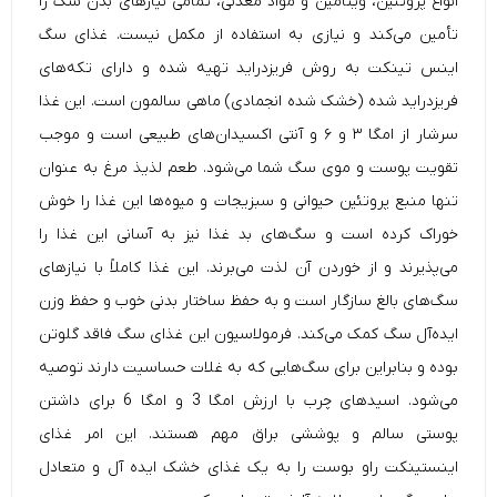
انواع پروتئین، ویتامین و مواد معدنی، تمامی نیازهای بدن سگ را
تأمین می‌کند و نیازی به استفاده از مکمل نیست. غذای سگ
اینس تینکت به روش فریزدراید تهیه شده و دارای تکه‌های
فریزدراید شده (خشک شده انجمادی) ماهی سالمون است. این غذا
سرشار از امگا ۳ و ۶ و آنتی اکسیدان‌های طبیعی است و موجب
تقویت پوست و موی سگ شما می‌شود. طعم لذیذ مرغ به عنوان
تنها منبع پروتئین حیوانی و سبزیجات و میوه‌ها این غذا را خوش
خوراک کرده است و سگ‌های بد غذا نیز به‌ آسانی این غذا را
می‌پذیرند و از خوردن آن لذت می‌برند. این غذا کاملاً با نیازهای
سگ‌های بالغ سازگار است و به حفظ ساختار بدنی خوب و حفظ وزن
ایده‌آل سگ کمک می‌کند. فرمولاسیون این
غذای سگ
فاقد گلوتن
بوده و بنابراین برای سگ‌هایی که به غلات حساسیت دارند توصیه
می‌شود. اسیدهای چرب با ارزش امگا 3 و امگا 6 برای داشتن
پوستی سالم و پوششی براق مهم هستند. این امر غذای
اینستینکت راو بوست را به یک غذای خشک ایده آل و متعادل