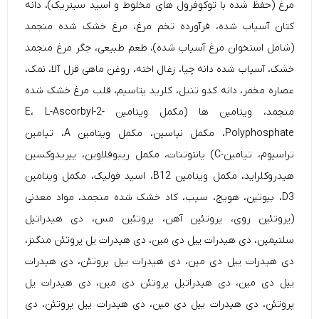
مرغ (حفظ شده با توکوفرول های مخلوط و اسید سیتریک)، دانه
کتان آسیاب شده، فرآورده تخم مرغ، مرغ خشک شده منجمد
(شامل استخوان مرغ آسیاب شده)، طعم طبیعی، جگر مرغ منجمد
خشک، آسیاب شده دانه چیا، زغال اخته، روغن ماهی قزل آلا، نمک،
عصاره مخمر، دانه کدو تنبل، کلرید پتاسیم، قلب مرغ خشک شده
منجمد، ویتامین ها (مکمل ویتامین E، L-Ascorbyl-2-
Polyphosphate، مکمل نیاسین، مکمل ویتامین A، تیامین
تراسیوم، تیامین-C) پانتوتنات، مکمل ریبوفلاوین، پیریدوکسین
هیدروکلراید، مکمل ویتامین B12، اسید فولیک، مکمل ویتامین
D3، بیوتین، هویج، سیب، کاد خشک شده منجمد، مواد معدنی
(پروتئین روی، پروتئین آهن، پروتئین مس، دی هیدراتیل
سلتیمین، دی هیدرات ییل دی مین، دی هیدرات یل پروتئن منگنز،
دی هیدرات ییل دی مین، دی هیدرات ییل پروتئن، دی هیدرات
ییل دی مین، دی هیدراتیل پروتئن دی مین، دی هیدرات یل
پروتئن، دی هیدرات ییل دی مین، دی هیدرات ییل پروتئن، دی