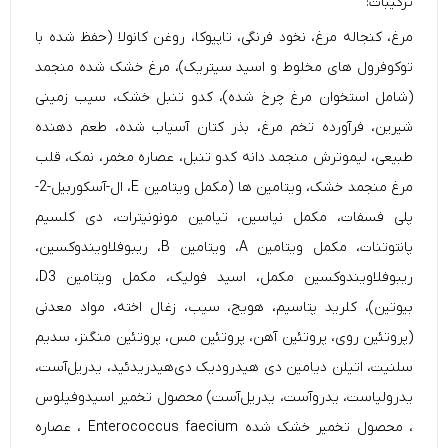
ترکیبات:
مرغ، کنجاله مرغ، نخود فرنگی، تاپیوکا، روغن کانولا (حفظ شده با
توکوفرول های مخلوط و اسید سیتریک)، مرغ خشک شده منجمد
(شامل استخوان مرغ چرخ شده)، کدو تنبل خشک، سیب زمینی
شیرین، فرآورده تخم مرغ، بذر کتان آسیاب شده، طعم دهنده
طبیعی، لیموترش منجمد دانه کدو تنبل، عصاره مخمر، نمک، قلب
مرغ منجمد خشک، ویتامین ها (مکمل ویتامین E، ال-آسکوربیل-2-
پلی فسفات، مکمل نیاسین، تیامین مونونیترات، دی کلسیم
پانتوتنات، مکمل ویتامین A، ویتامین B، ریبوفلاویندوکسین،
ریبوفلاویندوکسین مکمل، اسید فولیک، مکمل ویتامین D3،
بیوتین)، کلرید پتاسیم، هویج، سیب، زغال اخته، مواد معدنی
(پروتئین روی، پروتئین آهن، پروتئین مس، پروتئین منگنز، سدیم
سلنیت، اتیلن دیامین دی هیدرودیک دی‌هیدریدئید، یدریل‌آست،
یدرولیاست، یدروآست، یدریل‌آست) محصول تخمیر اسیدوفیلوس
، محصول تخمیر خشک شده Enterococcus faecium ، عصاره