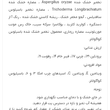
تخمیر خشک شده Aspergillus oryzae ، عصاره خشک شده
Trichoderma Longibrachiatum ، عصاره تخمیر باسیلوس
سافتیلس ، آبجو مخمر خشک ، ریشه کاسنی خشک شده ، رنگ آ از
دستگیره ، کولرید کلرید ، یوکاسرا. سرکه سیب، خاک رس مونت
موریلونیت، عصاره رزماری، محصول تخمیر خشک شده باسیلوس
کواگولانز.
ارزش غذایی:
پروتئین ۳۱٪، چربی ۱۷٪، فیبر خام ۴٪، رطوبت ۹٪.
مواد افزودنی:
ویتامین E، ویتامین C، اسید‌های چرب امگا ۳ و ۶، باسیلیوس
کوآگولانز.
توجه:
در جای خشک و با دمای مناسب نگهداری شود.
همیشه آب تمیز و تازه در دسترس پت قرار دهید.
برای تغییر دادن برند غذای خشک، از مقدار کم شروع کنید تا از