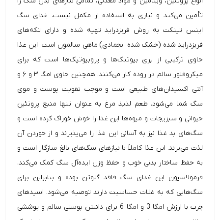
انواع پروتئین، ویتامین و مواد معدنی، تمامی نیازهای بدن سگ را
تأمین می‌کند و نیازی به استفاده از مکمل نیست. غذای سگ
اینس تینکت به روش فریزدراید تهیه شده و دارای تکه‌های
فریزدراید شده (خشک شده انجمادی) ماهی سالمون است. این غذا
حاوی ترکیبی از پری بیوتیک‌ها و پروبیوتیک‌ها است که برای
میکروفلور سالم در روده کار می‌کنند. همچنین حاوی امگا ۳ و ۶ و
آنتی اکسیدان‌های طبیعی است و موجب تقویت پوست و موی
سگ شما می‌شود. طعم لذیذ مرغ به عنوان تنها منبع پروتئین
حیوانی و سبزیجات و میوه‌ها این غذا را خوش خوراک کرده است و
سگ‌های بد غذا نیز به‌ آسانی این غذا را می‌پذیرند و از خوردن آن
لذت می‌برند. این غذا کاملاً با نیازهای سگ‌های بالغ سازگار است و
به حفظ ساختار بدنی خوب و حفظ وزن ایده‌آل سگ کمک می‌کند.
فرمولاسیون این
غذای سگ
فاقد گلوتن بوده و بنابراین برای
سگ‌هایی که به غلات حساسیت دارند توصیه می‌شود. اسیدهای
چرب با ارزش امگا 3 و امگا 6 برای داشتن پوستی سالم و پوششی