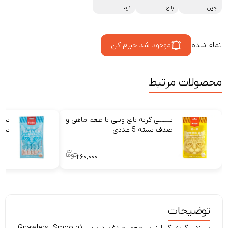
چین
بالغ
نرم
تمام شده
موجود شد خبرم کن
محصولات مرتبط
بستنی گربه بالغ ونپی با طعم ماهی و
صدف بسته 5 عددی
بسته 5
۲۶۰,۰۰۰
توضیحات