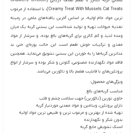
بستنی گربه گنالرز با طعم صدف دریایی (Gnawlers Smooth
Creamy Treat With Mussels Cat Treats)، با استفاده از مرغوب
ترین مواد خام اولیه، بر اساس آخرین یافته‌های علمی در زمینه
تغذیه حیوانات تهیه و تولید شده‌است. این بستنی گربه یک
میان
وعده‌ لذیذ
و کم کالری برای گربه‌های بالغ بوده، و سرشار از مواد
مغذی و ترکیبات خوش طعم است. این حالت پوره‌ای حتی بد
غذا‌ترین گربه‌ها را به خوردن این
بستنی
تشویق می‌نماید. همچنین
فاقد مواد نگهدارنده مصنوعی، گلوتن و شکر بوده و سرشار از انواع
پروتئین‌های با قابلیت هضم بالا و تائورین می‌باشد.
ویژگی‌های محصول:
مناسب گربه‌های بالغ
حاوی تورین (تائورین) جهت سلامت چشم و قلب
دارای پروتئین، ویتامین و مواد معدنی موردنیاز گربه
تهیه شده از بهترین و مرغوب ترین و طبیعی ترین مواد اولیه
بدون شکر و نگهدارنده
اسنک تشویقی مایع گربه