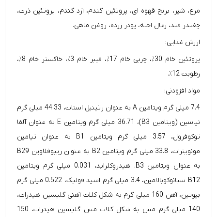
مرغ، شیر، برنج قهوه ای، پروتئین گندم، آرد گندم، پروتئین ذرت،
چغندر قند، زغال اخته، پودر زرده، روغن ماهی.
ارزش غذایی:
پروتئین خام 30٪، چربی خام 17٪، فیبر خام 3٪، خاکستر خام 8٪،
رطوبت 12٪.
مواد افزودنی:
7.4 میلی گرم ویتامین A به عنوان رتینیل استات، 44.33 میلی گرم
نیاسین (ویتامین B3)، 36.71 میلی گرم ویتامین E به عنوان آلفا
توکوفرول، 3.57 میلی گرم ویتامین B1 به عنوان تیامین
مونویترات، 33.8 میلی گرم ویتامین B2 به عنوان ریبوفلاوین B29
به عنوان ویتامین B3. هیدروکلراید، 0.031 میلی گرم ویتامین
B12 سیانوکوبالامین، 3.4 میلی گرم اسید فولیک، 0.522 میلی گرم
بیوتین، آهن 160 میلی گرم به شکل کلات آهنی گلیسین هیدرات،
140 میلی گرم مس به شکل کلات مس گلیسین هیدرات، 150