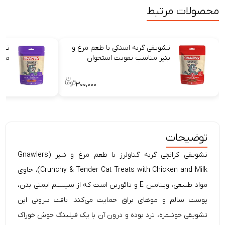
محصولات مرتبط
تشویقی گربه اسنکی با طعم مرغ و
تشو
پنیر مناسب تقویت استخوان
منا
۳۰۰,۰۰۰
توضیحات
تشویقی کرانچی گربه گناولرز با طعم مرغ و شیر (Gnawlers
Crunchy & Tender Cat Treats with Chicken and Milk)، حاوی
مواد طبیعی، ویتامین E و تائورین است که از سیستم ایمنی بدن،
پوست سالم و موهای براق حمایت می‌کند. بافت بیرونی این
تشویقی خوشمزه، ترد بوده و درون آن با یک فیلینگ خوش خوراک