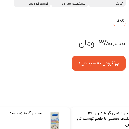
آمریکا
بیسکوییت -مغز دار
گوشت گاو و پنیر
60 گرم
۳۵۰,۰۰۰ تومان
افزودن به سبد خرید
ی درمانی گربه ونپی رفع
بستنی گربه وینستون
لات مفصلی با طعم گوشت گاو
رغ