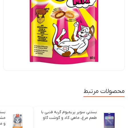
محصولات مرتبط
بستنی سوپر پریمیوم گربه فنبی با
بستن
طعم مرغ، ماهی کاد و گوشت گاو
مشک
و م