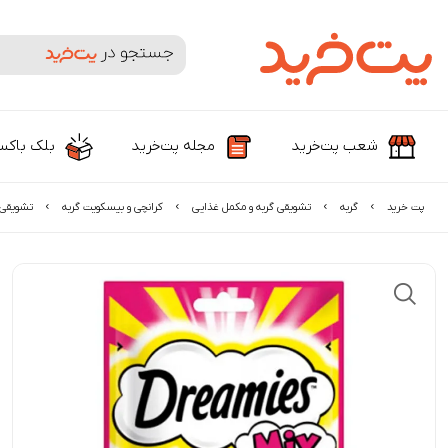
جستجوی محصولات و برندها
شعب پت‌خرید
مجله پت‌خرید
بلک باک
پت خرید
گربه
تشویقی گربه و مکمل غذایی
کرانچی و بیسکویت گربه
تشویقی گ