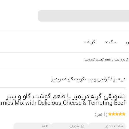
جستجو
س
سگ
گربه
ربه دریمیز با طعم گوشت گاو و پنیر
دریمیز
کرانچی و بیسکویت گربه دریمیز
/
تشویقی گربه دریمیز با طعم گوشت گاو و پنیر
mies Mix with Delicious Cheese & Tempting Beef
(1 نظر)
ساخت کشور
نوع تشویقی
طعم