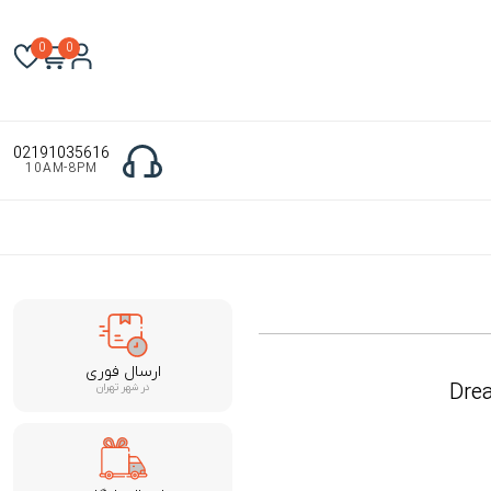
0
0
02191035616
10AM-8PM
ارسال فوری
Drea
در شهر تهران