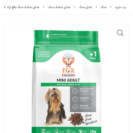
پت خرید
سگ
غذای سگ
غذای خشک سگ
غذای خشک سگ بالغ نژاد کوچ