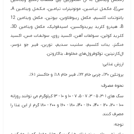
سی))، مکـمـل نیـاسـین، مونونیترات تیامـین، مـکـمـل ویتامـین A،
پانتوتنات کلسیم، مکمل ریبوفلاوین، بیوتین، مکمل ویتامین 12
B، هیدرو کلرید پیریدوکسین، اسیدفولیک، مکمل ویتامین 3D،
کلـرید کولین، سـولفات آهـن، اکسید روی، سولـفـات مس، اکسید
منگنز، یدات کلسیم، سلنیت سـدیم، تورین، فیبر جو دوسر،
ال‌‌کارنیتین، توکوفرول‌‌های مخلوط، بتاکاروتن.
ارزش غذایی:
پروتئین ۳۰٪، چربی خام ۲۲٪، فیبر خام ۱.۸٪ و خاکستر ۶.۱٪.
نحوه مصرف:
سگ های ۱ -۳، ۵ - ۳، ۷ - ۵، ۷ - ۱۰ و ۱۰ - ۱۳ کیلوگرم می توانند روزانه
۱۰۰ - ۱۲۰، ۱۲۰ - ۱۴۰، ۱۶۰ - ۱۴۰، ۱۸۰ - ۱۶۰ و ۲۰۰ - ۱۸۰ گرم از این غذا را
مصرف کنند.
توجه: