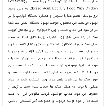
غذای خشک سگ
بالغ نژاد کوچک فاکس با طعم مرغ (Fox Small
Breed Adult Dog Dry Food With Chicken)، به دلیل وجود
پری‌بیوتیک، هضم غذا را تسهیل‌ و عملکرد دستگاه گوارشی را نیز
بهبود می‌دهد. این محصول موجب بهبود دستگاه ایمنی پت شما
نیز می‌‌شود. این غذای خشک با وزن ۳ کیلوگرم، برای نژاد‌های کوچک
سگ در رده سنی بالغ جهت مصرف روزانه قابل استفاده است.
غذای سگ برای استحکام و رشد کامل استخوان ها از اهمیت بالایی
برخوردارد است. این غذا جهت تأمین انرژی لازم و همچنین با
پروتئین کافی برای تقویت عضلات بدون چربی و میزان کربوهیدرات
مورد نیاز آنها فرموله و تولید شده است. استفاده از اسید های
چرب امگا ۳ و ۶ طبیعی در غذاهای
فاکس
، موجب تقویت پوست و
موی سگ ها می شود. طعم مواد اولیه استفاده شده در مواد
غذایی، با توجه به علاقه سگ ها انتخاب شده است تا آن‌ها از
مصرف این مواد غذایی خوشنود گردند. علاوه‌‌‌بر این، به علت
استفاده از مواد اولیه مرغوب و محتویات آنتی‌اکسیدان بالانس