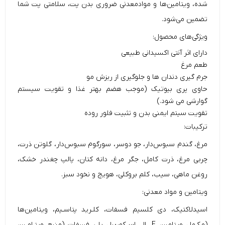
شده، ویتامین‌‌ها و موادمعدنی ضروری بدن پت، سلامتی پت شما
تضمین می‌‌شود.
ویژگی‌های محصول:
دارای اثر آنتی اکسیدانی طبیعی
طعم مرغ
جرم گیری دندان ها و جلوگیری از ریزش مو
حاوی پری بیوتیک (موجب هضم بهتر غذا و تقویت سیستم
گوارشی می شود.)
تقویت سیتم ایمنی بدن و تثبیت فلور روده
ترکیبات:
مرغ، گندم سبوس‌‌دار، جو دوسر، سورگوم سبوس‌‌دار، گلوتن ذرت،
چربی مرغ، ذرت کامل، جگر مرغ، دانه کتان، پالپ چغندر خشک،
روغن ماهی، سیب، کلم‌‌ بروکلی، هویج و نخود سبز.
ویتامین و مواد معدنی:
اسیدلاکتیک، دی کلسیم فسفات، کلـرید پتاسـیم، ویتامین‌‌ها
(مکـمل ویتامین E، ال ‌‌اسـکوربیل‌‌ پلی فسفات (منبع ویتـامـین