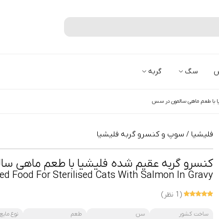
جستجو
س
سگ
گربه
ا با طعم ماهی سالمون در سس
فلیشیا
سوپ و کنسرو گربه فلیشیا
/
کنسرو گربه عقیم شده فلیشیا با طعم ماهی س
ed Food For Sterilised Cats With Salmon In Gravy
(1 نظر)
ساخت کشور
سن
طعم
نوع مایع