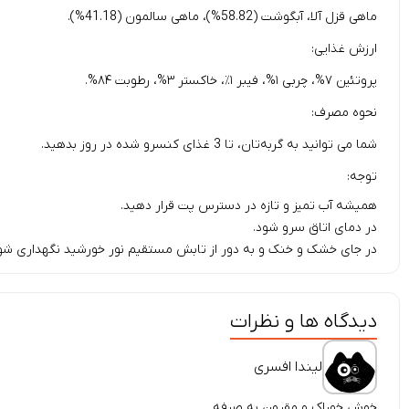
ماهی قزل آلا، آبگوشت (58.82%)، ماهی سالمون (41.18%).
ارزش غذایی:
پروتئین ۷%، چربی ۱%، فیبر ۱٪، خاکستر ۳%، رطوبت ۸۴%.
نحوه مصرف:
شما می توانید به گربه‌تان، تا 3 غذای کنسرو شده در روز بدهید.
توجه:
همیشه آب تمیز و تازه در دسترس پت قرار دهید.
در دمای اتاق سرو شود.
در جای خشک و خنک و به دور از تابش مستقیم نور خورشید نگهداری شو
دیدگاه ها و نظرات
لیندا افسری
خوش خوراک و مقرون به صرفه