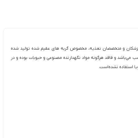
طعم ماهی سالمون در سس ( Felicia Canned Food For Sterilised Cats With Salmon In Gravy)، توسط دامپزشکان و متخصصان تغذیه، مخصوص گربه های عقیم شده تولید شده‌
های بالغ مناسب می‌باشد و فاقد هرگونه مواد نگهدارنده مصنوعی و حبوبات بوده و در
 استفاده نشده‌‌است.